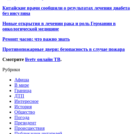
Китайские врачи сообщили о результатах лечения диабета
без инсулина
Новые открытия в лечении рака и роль Германии в
онкологической медицине
Ремонт часов: что важно знать
Противопожарные двери: безопасность в случае пожара
Смотрите
livetv онлайн ТВ
.
Рубрики
Афиша
В мире
Граница
ДТП
Интересное
История
Общество
Погода
Президент
Происшествия
Публикации читателей