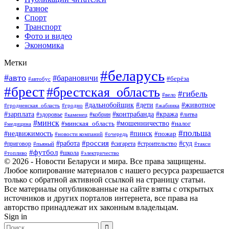
Разное
Спорт
Транспорт
Фото и видео
Экономика
Метки
#беларусь
#авто
#барановичи
#берёза
#автобус
#брест
#брестская_область
#гибель
#вело
#дети
#животное
#дальнобойщик
#гродненская_область
#гродно
#жабинка
#кража
#зарплата
#контрабанда
#кобрин
#литва
#здоровье
#каменец
#минск
#мошенничество
#налог
#минская_область
#медицина
#польша
#пинск
#недвижимость
#пожар
#очередь
#новости компаний
#россия
#работа
#суд
#приговор
#пьяный
#сигарета
#строительство
#такси
#футбол
#школа
#топливо
#электричество
© 2026 - Новости Беларуси и мира. Все права защищены.
Любое копирование материалов с нашего ресурса разрешается
только с обратной активной ссылкой на страницу статьи.
Все материалы опубликованные на сайте взяты с открытых
источников и других порталов интернета, все права на
авторство принадлежат их законным владельцам.
Sign in