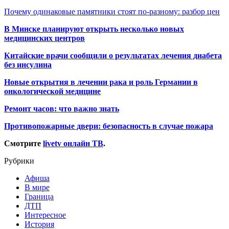
Почему одинаковые памятники стоят по-разному: разбор цен
В Минске планируют открыть несколько новых
медицинских центров
Китайские врачи сообщили о результатах лечения диабета
без инсулина
Новые открытия в лечении рака и роль Германии в
онкологической медицине
Ремонт часов: что важно знать
Противопожарные двери: безопасность в случае пожара
Смотрите
livetv онлайн ТВ
.
Рубрики
Афиша
В мире
Граница
ДТП
Интересное
История