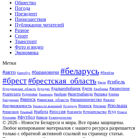
Общество
Погода
Президент
Происшествия
Публикации читателей
Разное
Спорт
Транспорт
Фото и видео
Экономика
Метки
#беларусь
#авто
#барановичи
#берёза
#автобус
#брест
#брестская_область
#гибель
#вело
#дети
#животное
#дальнобойщик
#гродненская_область
#гродно
#жабинка
#кража
#зарплата
#контрабанда
#кобрин
#литва
#здоровье
#каменец
#минск
#мошенничество
#налог
#минская_область
#медицина
#польша
#пинск
#недвижимость
#пожар
#очередь
#новости компаний
#россия
#работа
#суд
#приговор
#пьяный
#сигарета
#строительство
#такси
#футбол
#школа
#топливо
#электричество
© 2026 - Новости Беларуси и мира. Все права защищены.
Любое копирование материалов с нашего ресурса разрешается
только с обратной активной ссылкой на страницу статьи.