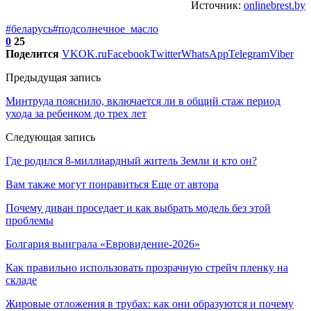
Источник:
onlinebrest.by
#беларусь
#подсолнечное_масло
0
25
Поделится
VK
OK.ru
Facebook
Twitter
WhatsApp
Telegram
Viber
Предыдущая запись
Минтруда пояснило, включается ли в общий стаж период
ухода за ребенком до трех лет
Следующая запись
Где родился 8-миллиардный житель Земли и кто он?
Вам также могут понравиться
Еще от автора
Почему диван проседает и как выбрать модель без этой
проблемы
Болгария выиграла «Евровидение-2026»
Как правильно использовать прозрачную стрейч пленку на
складе
Жировые отложения в трубах: как они образуются и почему