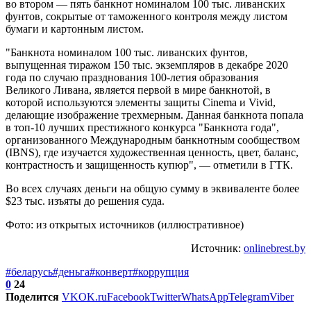
во втором — пять банкнот номиналом 100 тыс. ливанских
фунтов, сокрытые от таможенного контроля между листом
бумаги и картонным листом.
"Банкнота номиналом 100 тыс. ливанских фунтов,
выпущенная тиражом 150 тыс. экземпляров в декабре 2020
года по случаю празднования 100-летия образования
Великого Ливана, является первой в мире банкнотой, в
которой используются элементы защиты Cinema и Vivid,
делающие изображение трехмерным. Данная банкнота попала
в топ-10 лучших престижного конкурса "Банкнота года",
организованного Международным банкнотным сообществом
(IBNS), где изучается художественная ценность, цвет, баланс,
контрастность и защищенность купюр", — отметили в ГТК.
Во всех случаях деньги на общую сумму в эквиваленте более
$23 тыс. изъяты до решения суда.
Фото: из открытых источников (иллюстративное)
Источник:
onlinebrest.by
#беларусь
#деньга
#конверт
#коррупция
0
24
Поделится
VK
OK.ru
Facebook
Twitter
WhatsApp
Telegram
Viber