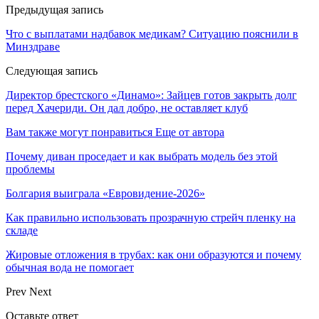
Предыдущая запись
Что с выплатами надбавок медикам? Ситуацию пояснили в
Минздраве
Следующая запись
Директор брестского «Динамо»: Зайцев готов закрыть долг
перед Хачериди. Он дал добро, не оставляет клуб
Вам также могут понравиться
Еще от автора
Почему диван проседает и как выбрать модель без этой
проблемы
Болгария выиграла «Евровидение-2026»
Как правильно использовать прозрачную стрейч пленку на
складе
Жировые отложения в трубах: как они образуются и почему
обычная вода не помогает
Prev
Next
Оставьте ответ