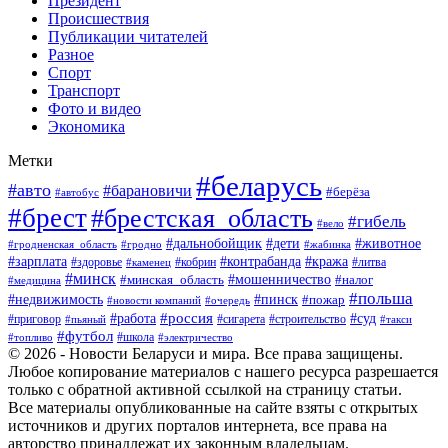
Президент
Происшествия
Публикации читателей
Разное
Спорт
Транспорт
Фото и видео
Экономика
Метки
#беларусь
#авто
#барановичи
#берёза
#автобус
#брест
#брестская_область
#гибель
#вело
#дети
#животное
#дальнобойщик
#гродненская_область
#гродно
#жабинка
#кража
#зарплата
#контрабанда
#кобрин
#литва
#здоровье
#каменец
#минск
#мошенничество
#налог
#минская_область
#медицина
#польша
#пинск
#недвижимость
#пожар
#очередь
#новости компаний
#россия
#работа
#суд
#приговор
#пьяный
#сигарета
#строительство
#такси
#футбол
#школа
#топливо
#электричество
© 2026 - Новости Беларуси и мира. Все права защищены.
Любое копирование материалов с нашего ресурса разрешается
только с обратной активной ссылкой на страницу статьи.
Все материалы опубликованные на сайте взяты с открытых
источников и других порталов интернета, все права на
авторство принадлежат их законным владельцам.