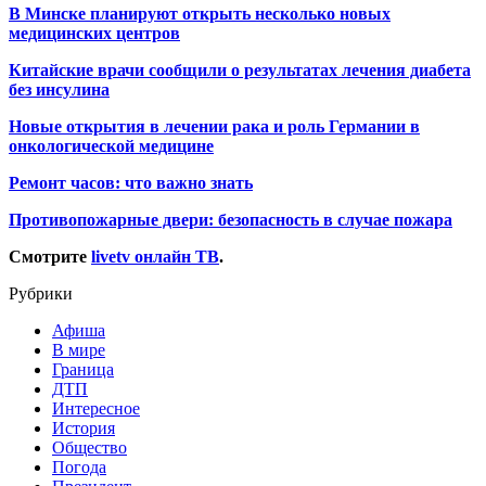
В Минске планируют открыть несколько новых
медицинских центров
Китайские врачи сообщили о результатах лечения диабета
без инсулина
Новые открытия в лечении рака и роль Германии в
онкологической медицине
Ремонт часов: что важно знать
Противопожарные двери: безопасность в случае пожара
Смотрите
livetv онлайн ТВ
.
Рубрики
Афиша
В мире
Граница
ДТП
Интересное
История
Общество
Погода