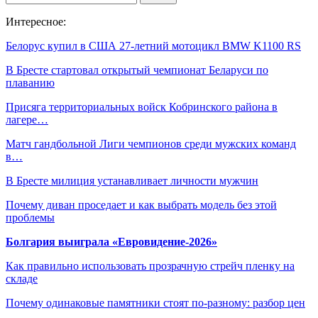
Интересное:
Белорус купил в США 27-летний мотоцикл BMW K1100 RS
В Бресте стартовал открытый чемпионат Беларуси по
плаванию
Присяга территориальных войск Кобринского района в
лагере…
Матч гандбольной Лиги чемпионов среди мужских команд
в…
В Бресте милиция устанавливает личности мужчин
Почему диван проседает и как выбрать модель без этой
проблемы
Болгария выиграла «Евровидение-2026»
Как правильно использовать прозрачную стрейч пленку на
складе
Почему одинаковые памятники стоят по-разному: разбор цен