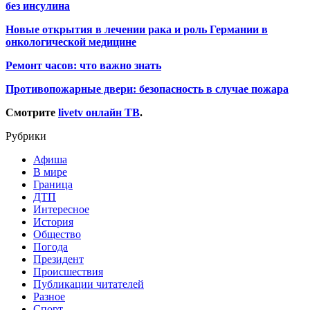
без инсулина
Новые открытия в лечении рака и роль Германии в
онкологической медицине
Ремонт часов: что важно знать
Противопожарные двери: безопасность в случае пожара
Смотрите
livetv онлайн ТВ
.
Рубрики
Афиша
В мире
Граница
ДТП
Интересное
История
Общество
Погода
Президент
Происшествия
Публикации читателей
Разное
Спорт