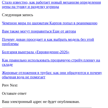
Стало известно, как работает новый механизм определения
цены на тушку и разделку курицы
Следующая запись
Чемпион мира по шахматам Карпов попал в реанимацию
Вам также могут понравиться
Еще от автора
Почему диван проседает и как выбрать модель без этой
проблемы
Болгария выиграла «Евровидение-2026»
Как правильно использовать прозрачную стрейч пленку на
складе
Жировые отложения в трубах: как они образуются и почему
обычная вода не помогает
Prev
Next
Оставьте ответ
Ваш электронный адрес не будет опубликован.