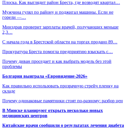
Плоска. Как выглядит район Бреста, где возводят квартал…
Мужчина гулял по району и поджигал машины. Если не
горели —…
Минздрав проверит зарплаты врачей, получающих меньше
2,3…
С начала года в Брестской области на торгах продано 89…
Прокуратура Бреста помогла предприятию взыскать с…
Почему диван проседает и как выбрать модель без этой
проблемы
Болгария выиграла «Евровидение-2026»
Как правильно использовать прозрачную стрейч пленку на
складе
Почему одинаковые памятники стоят по-разному: разбор цен
В Минске планируют открыть несколько новых
медицинских центров
Китайские врачи сообщили о результатах лечения диабета