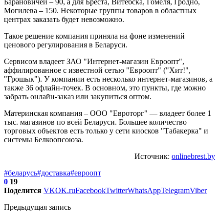
Барановичей – 90, а для Бреста, Витебска, Гомеля, Гродно,
Могилева – 150. Некоторые группы товаров в областных
центрах заказать будет невозможно.
Такое решение компания приняла на фоне изменений
ценового регулирования в Беларуси.
Сервисом владеет ЗАО "Интернет-магазин Евроопт",
аффилированное с известной сетью "Евроопт" ("Хит!",
"Грошык"). У компании есть несколько интернет-магазинов, а
также 36 офлайн-точек. В основном, это пункты, где можно
забрать онлайн-заказ или закупиться оптом.
Материнская компания – ООО "Евроторг" — владеет более 1
тыс. магазинов по всей Беларуси. Большее количество
торговых объектов есть только у сети киосков "Табакерка" и
системы Белкоопсоюза.
Источник:
onlinebrest.by
#беларусь
#доставка
#евроопт
0
19
Поделится
VK
OK.ru
Facebook
Twitter
WhatsApp
Telegram
Viber
Предыдущая запись