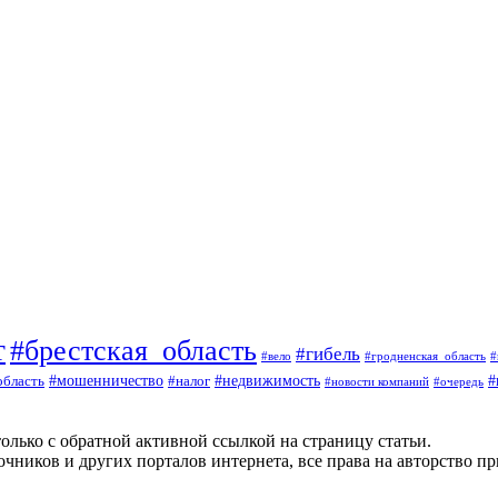
т
#брестская_область
#гибель
#вело
#гродненская_область
#
#
#мошенничество
#налог
#недвижимость
область
#очередь
#новости компаний
олько с обратной активной ссылкой на страницу статьи.
чников и других порталов интернета, все права на авторство п