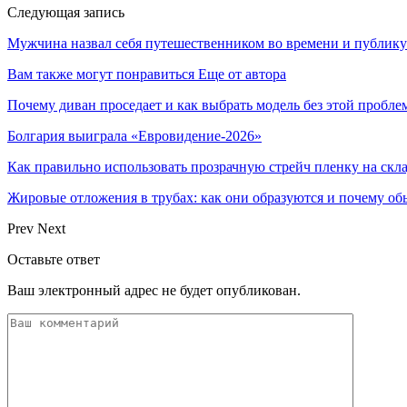
Следующая запись
Мужчина назвал себя путешественником во времени и публику
Вам также могут понравиться
Еще от автора
Почему диван проседает и как выбрать модель без этой пробл
Болгария выиграла «Евровидение-2026»
Как правильно использовать прозрачную стрейч пленку на скл
Жировые отложения в трубах: как они образуются и почему об
Prev
Next
Оставьте ответ
Ваш электронный адрес не будет опубликован.