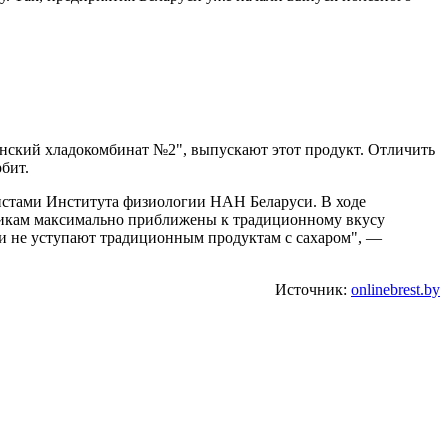
нский хладокомбинат №2", выпускают этот продукт. Отличить
бит.
листами Института физиологии НАН Беларуси. В ходе
стикам максимально приближены к традиционному вкусу
ни не уступают традиционным продуктам с сахаром", —
Источник:
onlinebrest.by