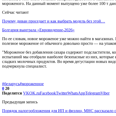
мороженого. На данный момент выпущено уже более 100 т дан
Сейчас читают
Почему диван проседает и как выбрать модель без этой…
Болгария выиграла «Евровидение-2026»
По ее словам, новое мороженое уже можно найти в магазинах
полезное мороженое от обычного довольно просто — на упаков
"Мороженое без добавления сахара содержит подсластители, к
испытаний мы отобрали наиболее безопасные из них, которые
сладких молочных продуктов. Во время дегустации новых вид
подчеркнула специалист.
#беларусь
#мороженное
0
20
Поделится
VK
OK.ru
Facebook
Twitter
WhatsApp
Telegram
Viber
Предыдущая запись
Порядок налогообложения для ИП и физлиц. МНС рассказало 