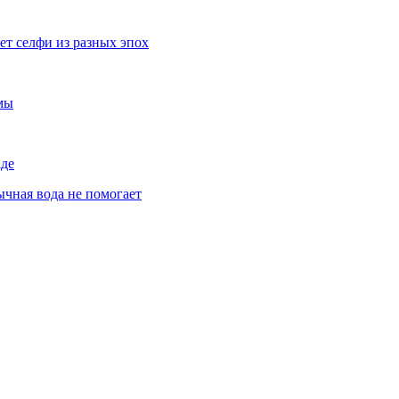
ет селфи из разных эпох
емы
аде
ычная вода не помогает