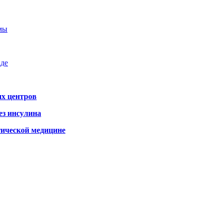
емы
аде
х центров
ез инсулина
гической медицине