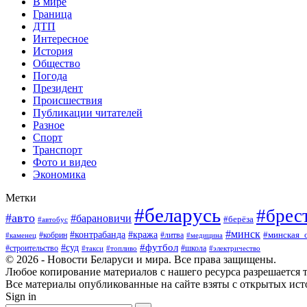
В мире
Граница
ДТП
Интересное
История
Общество
Погода
Президент
Происшествия
Публикации читателей
Разное
Спорт
Транспорт
Фото и видео
Экономика
Метки
#беларусь
#брес
#авто
#барановичи
#берёза
#автобус
#минск
#кража
#контрабанда
#кобрин
#литва
#минская_
#каменец
#медицина
#футбол
#суд
#школа
#строительство
#такси
#топливо
#электричество
© 2026 - Новости Беларуси и мира. Все права защищены.
Любое копирование материалов с нашего ресурса разрешается т
Все материалы опубликованные на сайте взяты с открытых исто
Sign in