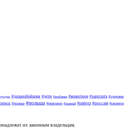
#дети
#животное
#дальнобойщик
#зарплата
гродно
#жабинка
#здоровье
#польша
#россия
пинск
#пожар
#работа
#приговор
#пьяный
#сигарета
ринадлежат их законным владельцам.