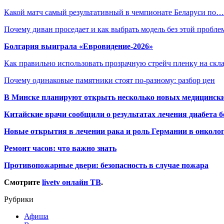
Какой матч самый результативный в чемпионате Беларуси по…
Почему диван проседает и как выбрать модель без этой пробл
Болгария выиграла «Евровидение-2026»
Как правильно использовать прозрачную стрейч пленку на скл
Почему одинаковые памятники стоят по-разному: разбор цен
В Минске планируют открыть несколько новых медицински
Китайские врачи сообщили о результатах лечения диабета б
Новые открытия в лечении рака и роль Германии в онколо
Ремонт часов: что важно знать
Противопожарные двери: безопасность в случае пожара
Смотрите
livetv онлайн ТВ
.
Рубрики
Афиша