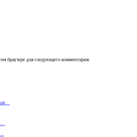
том браузере для следующего комментария.
кой…
ба…
ь…