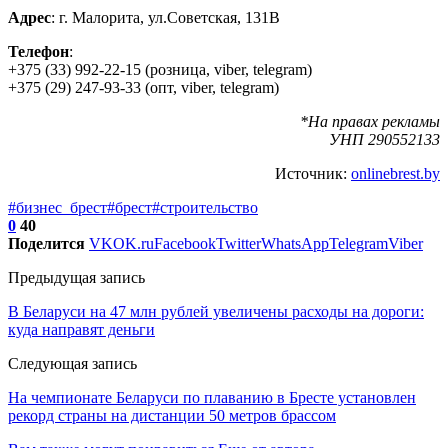
Адрес
: г. Малорита, ул.Советская, 131В
Телефон
:
+375 (33) 992-22-15 (розница, viber, telegram)
+375 (29) 247-93-33 (опт, viber, telegram)
*На правах рекламы
УНП 290552133
Источник:
onlinebrest.by
#бизнес_брест
#брест
#строительство
0
40
Поделится
VK
OK.ru
Facebook
Twitter
WhatsApp
Telegram
Viber
Предыдущая запись
В Беларуси на 47 млн рублей увеличены расходы на дороги:
куда направят деньги
Следующая запись
На чемпионате Беларуси по плаванию в Бресте установлен
рекорд страны на дистанции 50 метров брассом