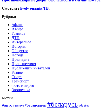
Противопожарные двери: безопасность в случае пожара
Смотрите
livetv онлайн ТВ
.
Рубрики
Афиша
В мире
Граница
ДТП
Интересное
История
Общество
Погода
Президент
Происшествия
Публикации читателей
Разное
Спорт
Транспорт
Фото и видео
Экономика
Метки
#беларусь
#авто
#барановичи
#берёза
#автобус