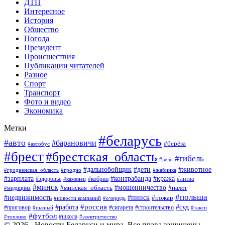
ДТП
Интересное
История
Общество
Погода
Президент
Происшествия
Публикации читателей
Разное
Спорт
Транспорт
Фото и видео
Экономика
Метки
#беларусь
#авто
#барановичи
#берёза
#автобус
#брест
#брестская_область
#гибель
#вело
#дети
#животное
#дальнобойщик
#гродненская_область
#гродно
#жабинка
#кража
#зарплата
#контрабанда
#кобрин
#литва
#здоровье
#каменец
#минск
#мошенничество
#налог
#минская_область
#медицина
#польша
#пинск
#недвижимость
#пожар
#очередь
#новости компаний
#россия
#работа
#суд
#приговор
#пьяный
#сигарета
#строительство
#такси
#футбол
#школа
#топливо
#электричество
© 2026 - Новости Беларуси и мира. Все права защищены.