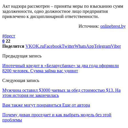
Акт надзора рассмотрен – приняты меры по взысканию сумм
задолженности, одно должностное лицо предприятия
привлечено к дисциплинарной ответственности.
Источник:
onlinebrest.by
#брест
0
22
Поделится
VK
OK.ru
Facebook
Twitter
WhatsApp
Telegram
Viber
Предыдущая запись
Ипотечный кредит в «Беларусбанке» за два года оформили
8200 человек. Сумма займа вас удивит
Следующая запись
Мужчина оставил $3000 чаевых за обед стоимостью $13. На
этом история не закончилась
Вам также могут понравиться
Еще от автора
Почему диван проседает и как выбрать модель без этой
проблемы