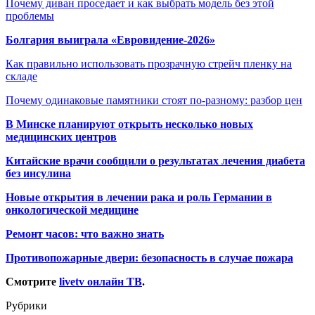
Почему диван проседает и как выбрать модель без этой
проблемы
Болгария выиграла «Евровидение-2026»
Как правильно использовать прозрачную стрейч пленку на
складе
Почему одинаковые памятники стоят по-разному: разбор цен
В Минске планируют открыть несколько новых
медицинских центров
Китайские врачи сообщили о результатах лечения диабета
без инсулина
Новые открытия в лечении рака и роль Германии в
онкологической медицине
Ремонт часов: что важно знать
Противопожарные двери: безопасность в случае пожара
Смотрите
livetv онлайн ТВ
.
Рубрики