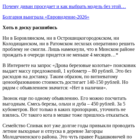
Почему диван проседает и как выбрать модель без этой…
Болгария выиграла «Евровидение-2026»
Хоть в доску расшибись
Ни в Боровлянском, ни в Острошицкогородокском, ни
Колодищанском, ни в Ратомском лесхозах оперативно решить
проблему не смогли. Лишь намекнули, что в Минском районе
прождать в очереди придется не меньше 4 месяцев…*
В Интернете на запрос «Дрова березовые колотые» поисковик
выдает массу предложений, 1 кубометр – 80 рублей. Это без
расходов на доставку. Таким образом, по витиеватому
ценообразованию стоимость достигает 140-150 рублей. Но
рядом с объявлением значится: «Нет в наличии».
Звонок еще по одному объявлению. Его можно посчитать
выгодным. Смесь березы, ольхи и дуба – 450 рублей. За 5
кубометров. Вот только в каких пропорциях, уточнить не
взялись. От такого кота в мешке тоже пришлось отказаться.
Семейство Спивак вот уже долгие годы привыкли проводить
летние выходные и отпуска в деревне Загорцы
Молодечненского района. Это чуть правее Радашковичей по