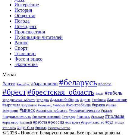
Интересное
История
Общество
Погода
Президент
Происшествия
Публикации читателей
Разное
Спорт
Транспорт
Фото и видео
Экономика
Метки
#беларусь
#авто
#барановичи
#берёза
#автобус
#брест
#брестская_область
#гибель
#вело
#дети
#животное
#дальнобойщик
#гродненская_область
#гродно
#жабинка
#кража
#зарплата
#контрабанда
#кобрин
#литва
#здоровье
#каменец
#минск
#мошенничество
#налог
#минская_область
#медицина
#польша
#пинск
#недвижимость
#пожар
#очередь
#новости компаний
#россия
#работа
#суд
#приговор
#пьяный
#сигарета
#строительство
#такси
#футбол
#школа
#топливо
#электричество
© 2026 - Новости Беларуси и мира. Все права защищены.