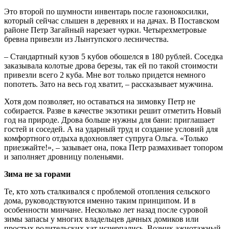
Это второй по шумности инвентарь после газонокосилки,
который сейчас слышен в деревнях и на дачах. В Поставском
районе Петр Загайный нарезает чурки. Четырехметровые
бревна привезли из Лынтупского лесничества.
– Стандартный кузов 5 кубов обошелся в 180 рублей. Соседка
заказывала колотые дрова березы, так ей по такой стоимости
привезли всего 2 куба. Мне вот только придется немного
попотеть. Зато на весь год хватит, – рассказывает мужчина.
Хотя дом позволяет, но оставаться на зимовку Петр не
собирается. Разве в качестве экзотики решит отметить Новый
год на природе. Дрова больше нужны для бани: приглашает
гостей и соседей. А на ударный труд и создание условий для
комфортного отдыха вдохновляет супруга Ольга. «Только
приезжайте!», – зазывает она, пока Петр размахивает топором
и заполняет дровницу поленьями.
Зима не за горами
Те, кто хоть сталкивался с проблемой отопления сельского
дома, руководствуются именно таким принципом. И в
особенности минчане. Несколько лет назад после суровой
зимы запасы у многих владельцев дачных домиков или
простых родительских хат исчерпались. Возник ажиотажный