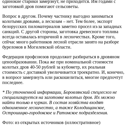
одинокие старики замерзнут, не приходится. Им годами с
заготовкой дров помогают сельсоветы.
Вопрос в другом. Почему частнику выгодно заниматься
колотыми дровами, а лесхозам – нет. Тем более, экспорт
белорусских пиломатериалов заметно просел из-за западных
санкций. С другой стороны, заготовка древесного топлива
всегда оставалась вторичной в лесничествах. Кроме того,
сейчас много работников лесной отрасли занято на разборе
буреломов в Могилевской области.
Федерация профсоюзов продолжит разбираться в дровяном
ценообразовании. Пока же при номинальной стоимости
колотых дров 40-50 рублей за кубометр, их реальная
стоимость с доставкой увеличивается троекратно. И, конечно,
в вопросе замерзнуть или раскошелиться, многие предпочтут
последнее.
* По уточненной информации, Боровлянский спецлесхоз не
специализируется на заготовке колотых дров. Их можно
найти только в чурках. В состав хозяйства входят
одноименное лесничество, а также Колодищанское,
Острошицко-городокское и Ратомское подразделения.
Фото: из открытых источников (иллюстративное)