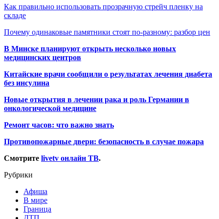
Как правильно использовать прозрачную стрейч пленку на
складе
Почему одинаковые памятники стоят по-разному: разбор цен
В Минске планируют открыть несколько новых
медицинских центров
Китайские врачи сообщили о результатах лечения диабета
без инсулина
Новые открытия в лечении рака и роль Германии в
онкологической медицине
Ремонт часов: что важно знать
Противопожарные двери: безопасность в случае пожара
Смотрите
livetv онлайн ТВ
.
Рубрики
Афиша
В мире
Граница
ДТП