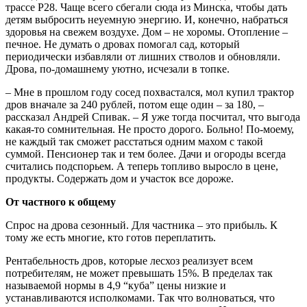
трассе Р28. Чаще всего сбегали сюда из Минска, чтобы дать
детям выбросить неуемную энергию. И, конечно, набраться
здоровья на свежем воздухе. Дом – не хоромы. Отопление –
печное. Не думать о дровах помогал сад, который
периодически избавляли от лишних стволов и обновляли.
Дрова, по-домашнему уютно, исчезали в топке.
– Мне в прошлом году сосед похвастался, мол купил трактор
дров вначале за 240 рублей, потом еще один – за 180, –
рассказал Андрей Спивак. – Я уже тогда посчитал, что выгода
какая-то сомнительная. Не просто дорого. Больно! По-моему,
не каждый так сможет расстаться одним махом с такой
суммой. Пенсионер так и тем более. Дачи и огороды всегда
считались подспорьем. А теперь топливо выросло в цене,
продукты. Содержать дом и участок все дороже.
От частного к общему
Спрос на дрова сезонный. Для частника – это прибыль. К
тому же есть многие, кто готов переплатить.
Рентабельность дров, которые лесхоз реализует всем
потребителям, не может превышать 15%. В пределах так
называемой нормы в 4,9 “куба” цены низкие и
устанавливаются исполкомами. Так что волноваться, что