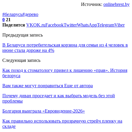
Источник:
onlinebrest.by
#беларусь
#дерево
0
21
Поделится
VK
OK.ru
Facebook
Twitter
WhatsApp
Telegram
Viber
Предыдущая запись
В Беларуси потребительская корзина для семьи из 4 человек в
июне стала дороже на 4%
Следующая запись
Как поход к стоматологу привел к лишению «прав». История
белоруса
Вам также могут понравиться
Еще от автора
Почему диван проседает и как выбрать модель без этой
проблемы
Болгария выиграла «Евровидение-2026»
Как правильно использовать прозрачную стрейч пленку на
складе