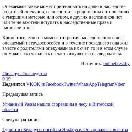
Опекаемый также может претендовать на долю в наследстве
родителей-опекунов, если состоит в родственных отношениях
с умершими матерью или отцом, а других наследников нет
или те не захотели вступать в наследственные права и
написали отказ.
Кроме того, если на момент открытия наследственного дела
опекаемый нетрудоспособен и в течение последнего года жил
вместе с родителями-опекунами за их счет, то и в этом случае
он может рассчитывать на часть имущества наследодателя.
Источник:
onlinebrest.by
#беларусь
#наследство
0
19
Поделится
VK
OK.ru
Facebook
Twitter
WhatsApp
Telegram
Viber
Предыдущая запись
Угнанный Passat нашли сгоревшим в лесу в Витебской
области
Следующая запись
Турист из Беларуси погиб на Эльбрусе. Он сорвался с высоты