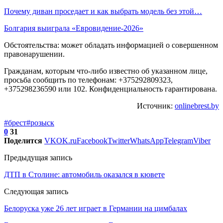
Почему диван проседает и как выбрать модель без этой…
Болгария выиграла «Евровидение-2026»
Обстоятельства: может обладать информацией о совершенном
правонарушении.
Гражданам, которым что-либо известно об указанном лице,
просьба сообщить по телефонам: +375292809323,
+375298236590 или 102. Конфиденциальность гарантирована.
Источник:
onlinebrest.by
#брест
#розыск
0
31
Поделится
VK
OK.ru
Facebook
Twitter
WhatsApp
Telegram
Viber
Предыдущая запись
ДТП в Столине: автомобиль оказался в кювете
Следующая запись
Белоруска уже 26 лет играет в Германии на цимбалах