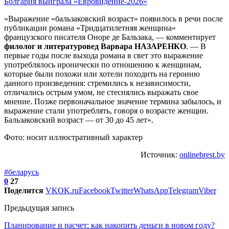
Болгария выиграла «Евровидение-2026»
«Выражение «бальзаковский возраст» появилось в речи после
публикации романа «Тридцатилетняя женщина»
французского писателя Оноре де Бальзака, — комментирует
филолог и литературовед Варвара НАЗАРЕНКО
. — В
первые годы после выхода романа в свет это выражение
употреблялось иронически по отношению к женщинам,
которые были похожи или хотели походить на героиню
данного произведения: стремились к независимости,
отличались острым умом, не стеснялись выражать свое
мнение. Позже первоначальное значение термина забылось, и
выражение стали употреблять, говоря о возрасте женщин.
Бальзаковский возраст — от 30 до 45 лет».
Фото: носит иллюстративный характер
Источник:
onlinebrest.by
#беларусь
0
27
Поделится
VK
OK.ru
Facebook
Twitter
WhatsApp
Telegram
Viber
Предыдущая запись
Планирование и расчет: как накопить деньги в новом году?