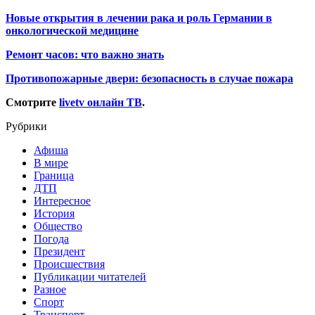
Новые открытия в лечении рака и роль Германии в
онкологической медицине
Ремонт часов: что важно знать
Противопожарные двери: безопасность в случае пожара
Смотрите
livetv онлайн ТВ
.
Рубрики
Афиша
В мире
Граница
ДТП
Интересное
История
Общество
Погода
Президент
Происшествия
Публикации читателей
Разное
Спорт
Транспорт