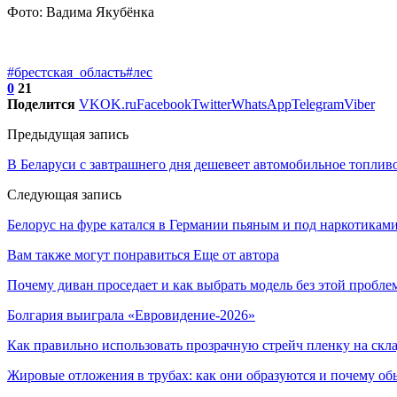
Фото: Вадима Якубёнка
#брестская_область
#лес
0
21
Поделится
VK
OK.ru
Facebook
Twitter
WhatsApp
Telegram
Viber
Предыдущая запись
В Беларуси с завтрашнего дня дешевеет автомобильное топлив
Следующая запись
Белорус на фуре катался в Германии пьяным и под наркотикам
Вам также могут понравиться
Еще от автора
Почему диван проседает и как выбрать модель без этой пробл
Болгария выиграла «Евровидение-2026»
Как правильно использовать прозрачную стрейч пленку на скл
Жировые отложения в трубах: как они образуются и почему об