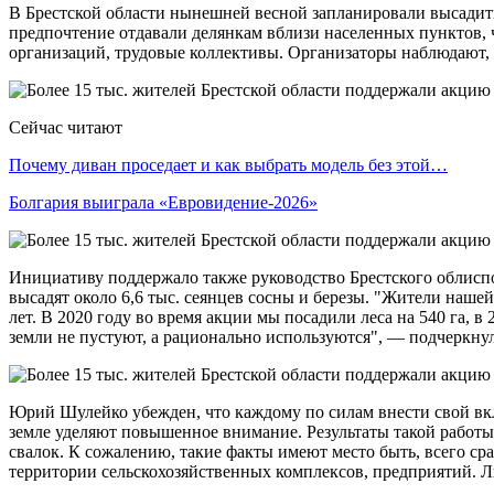
В Брестской области нынешней весной запланировали высадить 
предпочтение отдавали делянкам вблизи населенных пунктов, 
организаций, трудовые коллективы. Организаторы наблюдают, 
Сейчас читают
Почему диван проседает и как выбрать модель без этой…
Болгария выиграла «Евровидение-2026»
Инициативу поддержало также руководство Брестского облиспо
высадят около 6,6 тыс. сеянцев сосны и березы. "Жители нашей
лет. В 2020 году во время акции мы посадили леса на 540 га, 
земли не пустуют, а рационально используются", — подчеркнул
Юрий Шулейко убежден, что каждому по силам внести свой вклад
земле уделяют повышенное внимание. Результаты такой работы
свалок. К сожалению, такие факты имеют место быть, всего сра
территории сельскохозяйственных комплексов, предприятий. Лю