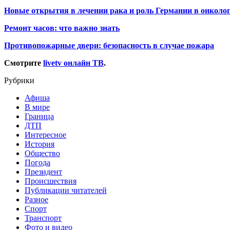
Новые открытия в лечении рака и роль Германии в онколо
Ремонт часов: что важно знать
Противопожарные двери: безопасность в случае пожара
Смотрите
livetv онлайн ТВ
.
Рубрики
Афиша
В мире
Граница
ДТП
Интересное
История
Общество
Погода
Президент
Происшествия
Публикации читателей
Разное
Спорт
Транспорт
Фото и видео