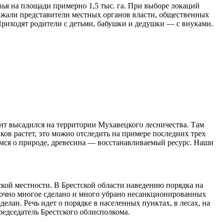
вья на площади примерно 1,5 тыс. га. При выборе локаций
ержали представители местных органов власти, общественных
Приходят родители с детьми, бабушки и дедушки — с внуками.
нт высадился на территории Мухавецкого лесничества. Там
ков растет, это можно отследить на примере последних трех
отимся о природе, древесина — восстанавливаемый ресурс. Наши
ской местности. В Брестской области наведению порядка на
аточно многое сделано и много убрано несанкционированных
елан. Речь идет о порядке в населенных пунктах, в лесах, на
редседатель Брестского облисполкома.