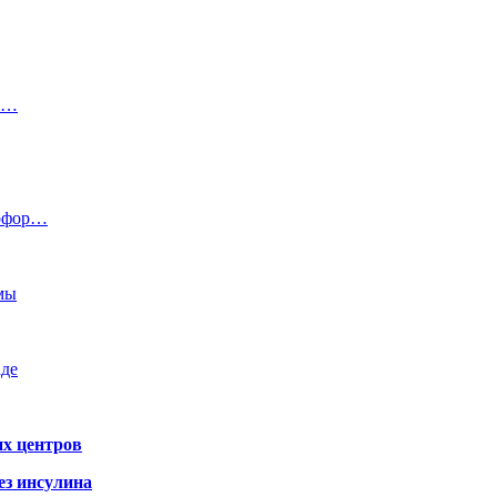
их…
тофор…
емы
аде
х центров
ез инсулина