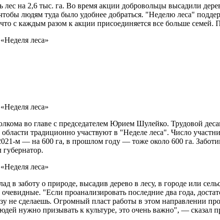
лес на 2,6 тыс. га. Во время акции добровольцы высадили дере
чтобы людям туда было удобнее добраться. "Неделю леса" подд
что с каждым разом к акции присоединяется все больше семей. 
лкома во главе с председателем Юрием Шулейко. Трудовой деса
 области традиционно участвуют в "Неделе леса". Число участни
в 2021-м — на 600 га, в прошлом году — тоже около 600 га. Заб
 губернатор.
 в заботу о природе, высадив дерево в лесу, в городе или сель
 очевидные. "Если проанализировать последние два года, дост
зу не сделаешь. Огромный пласт работы в этом направлении прод
дей нужно призывать к культуре, это очень важно", — сказал п