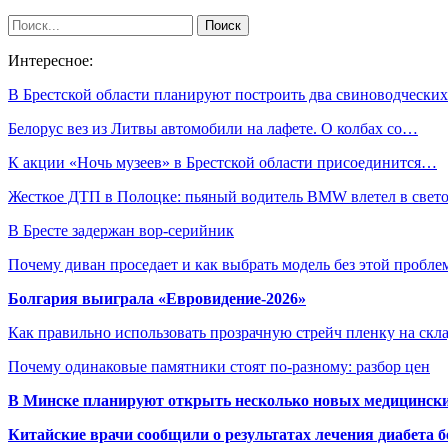
Интересное:
В Брестской области планируют построить два свиноводческ
Белорус вез из Литвы автомобили на лафете. О колбах со…
К акции «Ночь музеев» в Брестской области присоединится…
Жесткое ДТП в Полоцке: пьяный водитель BMW влетел в све
В Бресте задержан вор-серийник
Почему диван проседает и как выбрать модель без этой пробл
Болгария выиграла «Евровидение-2026»
Как правильно использовать прозрачную стрейч пленку на скл
Почему одинаковые памятники стоят по-разному: разбор цен
В Минске планируют открыть несколько новых медицински
Китайские врачи сообщили о результатах лечения диабета б