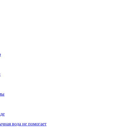
о
и
емы
аде
ычная вода не помогает