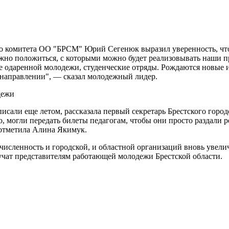
о комитета ОО "БРСМ" Юрий Сегенюк выразил уверенность, что 
ожно положиться, с которыми можно будет реализовывать наши п
е одаренной молодежи, студенческие отряды. Рождаются новые и
м направлении", — сказал молодежный лидер.
исали еще летом, рассказала первый секретарь Брестского гор
но, могли передать билеты педагогам, чтобы они просто раздали р
— отметила Алина Якимук.
е численность и городской, и областной организаций вновь увел
учат представителям работающей молодежи Брестской области.