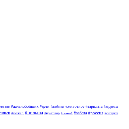
#дети
#животное
#дальнобойщик
#зарплата
гродно
#жабинка
#здоровье
#польша
#россия
пинск
#пожар
#работа
#приговор
#пьяный
#сигарета