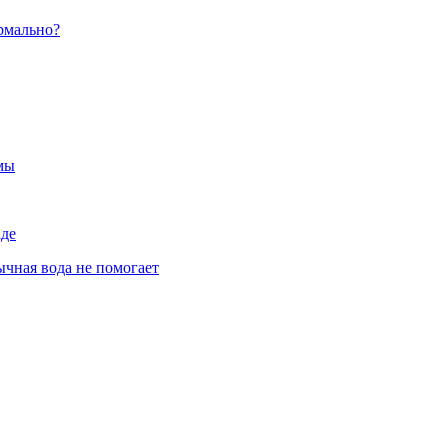
ормально?
емы
аде
ычная вода не помогает