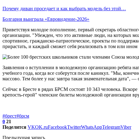
Почему диван проседает и как выбрать модель без этой…
Болгария выиграла «Евровидение-2026»
Приветствуя молодое пополнение, первый секретарь областног
организации. "Убежден, что это активные люди, на которых м
спортивное, гражданско-патриотическое, проекты по поддержк
прирастать, и каждый сможет себя реализовать в том или ино
Заявления о вступлении в молодежную организацию ребята нап
учебного года, когда все соберутся после каникул. "Мы, конеч
массово. Тем более у нас завтра такая знаменательная дата", 
Сейчас в Бресте в рядах БРСМ состоят 10 343 человека. Вскор
крепость-герой" членские билеты молодежной организации вр
#брест
#брсм
0
21
Поделится
VK
OK.ru
Facebook
Twitter
WhatsApp
Telegram
Viber
Предыдущая запись