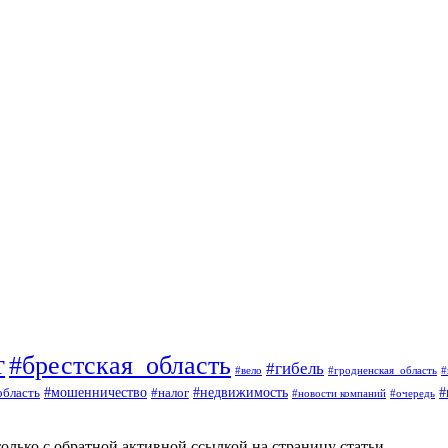
т
#брестская_область
#гибель
#вело
#гродненская_область
#
#
#мошенничество
#налог
#недвижимость
область
#очередь
#новости компаний
олько с обратной активной ссылкой на страницу статьи.