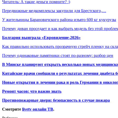
Читатель: А такие деньги помните? :)
Передвижные медкомплексы закупили для Брестского,…
У жительницы Барановичского района изъято 600 кг кукурузы
Почему диван проседает и как выбрать модель без этой пробл
Болгария выиграла «Евровидение-2026»
Как правильно использовать прозрачную стрейч пленку на скл
Почему одинаковые памятники стоят по-разному: разбор цен
В Минске планируют открыть несколько новых медицински
Китайские врачи сообщили о результатах лечения диабета б
Новые открытия в лечении рака и роль Германии в онколо
Ремонт часов: что важно знать
Противопожарные двери: безопасность в случае пожара
Смотрите
livetv онлайн ТВ
.