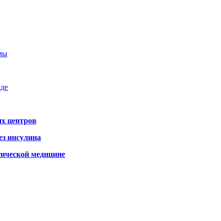
емы
аде
х центров
ез инсулина
гической медицине