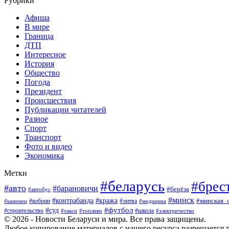
Рубрики
Афиша
В мире
Граница
ДТП
Интересное
История
Общество
Погода
Президент
Происшествия
Публикации читателей
Разное
Спорт
Транспорт
Фото и видео
Экономика
Метки
#беларусь
#брес
#авто
#барановичи
#берёза
#автобус
#минск
#кража
#контрабанда
#кобрин
#литва
#минская_
#каменец
#медицина
#футбол
#суд
#школа
#строительство
#такси
#топливо
#электричество
© 2026 - Новости Беларуси и мира. Все права защищены.
Любое копирование материалов с нашего ресурса разрешается т