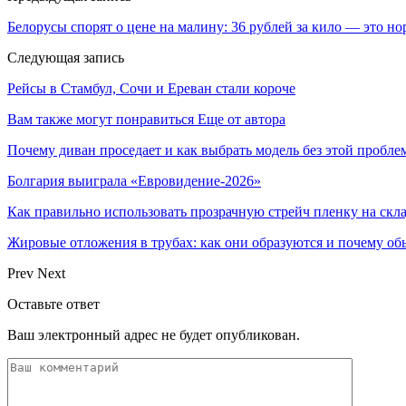
Белорусы спорят о цене на малину: 36 рублей за кило — это н
Следующая запись
Рейсы в Стамбул, Сочи и Ереван стали короче
Вам также могут понравиться
Еще от автора
Почему диван проседает и как выбрать модель без этой пробл
Болгария выиграла «Евровидение-2026»
Как правильно использовать прозрачную стрейч пленку на скл
Жировые отложения в трубах: как они образуются и почему об
Prev
Next
Оставьте ответ
Ваш электронный адрес не будет опубликован.