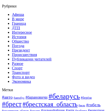
Рубрики
Афиша
В мире
Граница
ДТП
Интересное
История
Общество
Погода
Президент
Происшествия
Публикации читателей
Разное
Спорт
Транспорт
Фото и видео
Экономика
Метки
#беларусь
#авто
#барановичи
#берёза
#автобус
#брест
#брестская_область
#гибель
#вело
#дети
#животное
#дальнобойщик
#гродненская_область
#гродно
#жабинка