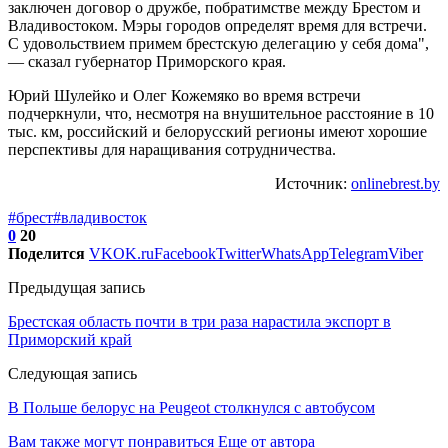
заключен договор о дружбе, побратимстве между Брестом и
Владивостоком. Мэры городов определят время для встречи.
С удовольствием примем брестскую делегацию у себя дома",
— сказал губернатор Приморского края.
Юрий Шулейко и Олег Кожемяко во время встречи
подчеркнули, что, несмотря на внушительное расстояние в 10
тыс. км, российский и белорусский регионы имеют хорошие
перспективы для наращивания сотрудничества.
Источник:
onlinebrest.by
#брест
#владивосток
0
20
Поделится
VK
OK.ru
Facebook
Twitter
WhatsApp
Telegram
Viber
Предыдущая запись
Брестская область почти в три раза нарастила экспорт в
Приморский край
Следующая запись
В Польше белорус на Peugeot столкнулся с автобусом
Вам также могут понравиться
Еще от автора