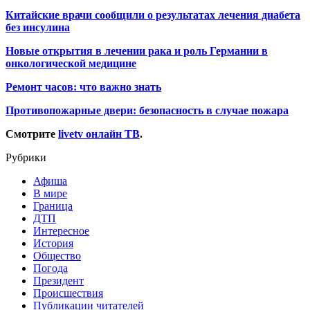
Китайские врачи сообщили о результатах лечения диабета
без инсулина
Новые открытия в лечении рака и роль Германии в
онкологической медицине
Ремонт часов: что важно знать
Противопожарные двери: безопасность в случае пожара
Смотрите
livetv онлайн ТВ
.
Рубрики
Афиша
В мире
Граница
ДТП
Интересное
История
Общество
Погода
Президент
Происшествия
Публикации читателей