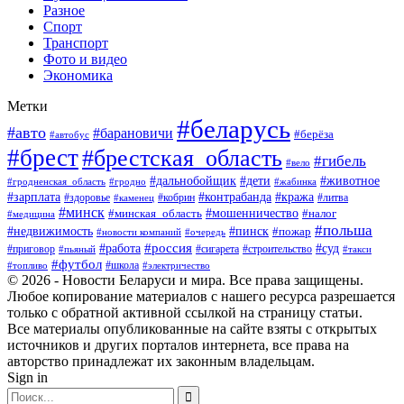
Разное
Спорт
Транспорт
Фото и видео
Экономика
Метки
#беларусь
#авто
#барановичи
#берёза
#автобус
#брест
#брестская_область
#гибель
#вело
#дети
#животное
#дальнобойщик
#гродненская_область
#гродно
#жабинка
#кража
#зарплата
#контрабанда
#кобрин
#литва
#здоровье
#каменец
#минск
#мошенничество
#налог
#минская_область
#медицина
#польша
#пинск
#недвижимость
#пожар
#очередь
#новости компаний
#россия
#работа
#суд
#приговор
#пьяный
#сигарета
#строительство
#такси
#футбол
#школа
#топливо
#электричество
© 2026 - Новости Беларуси и мира. Все права защищены.
Любое копирование материалов с нашего ресурса разрешается
только с обратной активной ссылкой на страницу статьи.
Все материалы опубликованные на сайте взяты с открытых
источников и других порталов интернета, все права на
авторство принадлежат их законным владельцам.
Sign in