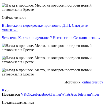
Сейчас читают
В Пинске на перекрестке произошло ДТП. Смотрите
момент…
Читатель: Как так получилось? Неизвестно. Сегодня возле…
Источник:
onlinebrest.by
0
25
Поделится
VK
OK.ru
Facebook
Twitter
WhatsApp
Telegram
Viber
Предыдущая запись