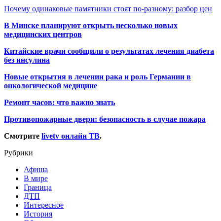
Почему одинаковые памятники стоят по-разному: разбор цен
В Минске планируют открыть несколько новых
медицинских центров
Китайские врачи сообщили о результатах лечения диабета
без инсулина
Новые открытия в лечении рака и роль Германии в
онкологической медицине
Ремонт часов: что важно знать
Противопожарные двери: безопасность в случае пожара
Смотрите
livetv онлайн ТВ
.
Рубрики
Афиша
В мире
Граница
ДТП
Интересное
История