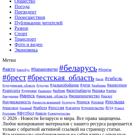
Общество
Погода
Президент
Происшествия
Публикации читателей
Разное
Спорт
Транспорт
Фото и видео
Экономика
Метки
#беларусь
#авто
#барановичи
#берёза
#автобус
#брест
#брестская_область
#гибель
#вело
#дети
#животное
#дальнобойщик
#гродненская_область
#гродно
#жабинка
#кража
#зарплата
#контрабанда
#кобрин
#литва
#здоровье
#каменец
#минск
#мошенничество
#налог
#минская_область
#медицина
#польша
#пинск
#недвижимость
#пожар
#очередь
#новости компаний
#россия
#работа
#суд
#приговор
#пьяный
#сигарета
#строительство
#такси
#футбол
#школа
#топливо
#электричество
© 2026 - Новости Беларуси и мира. Все права защищены.
Любое копирование материалов с нашего ресурса разрешается
только с обратной активной ссылкой на страницу статьи.
Все материалы опубликованные на сайте взяты с открытых