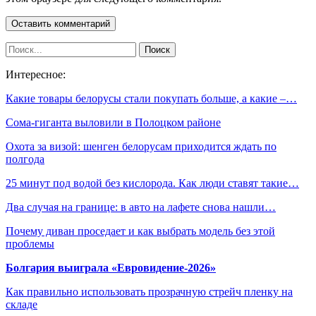
Интересное:
Какие товары белорусы стали покупать больше, а какие –…
Сома-гиганта выловили в Полоцком районе
Охота за визой: шенген белорусам приходится ждать по
полгода
25 минут под водой без кислорода. Как люди ставят такие…
Два случая на границе: в авто на лафете снова нашли…
Почему диван проседает и как выбрать модель без этой
проблемы
Болгария выиграла «Евровидение-2026»
Как правильно использовать прозрачную стрейч пленку на
складе