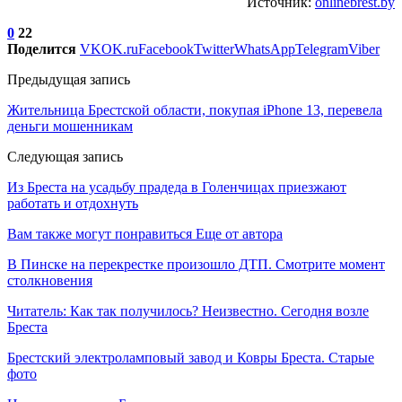
Источник:
onlinebrest.by
0
22
Поделится
VK
OK.ru
Facebook
Twitter
WhatsApp
Telegram
Viber
Предыдущая запись
Жительница Брестской области, покупая iPhone 13, перевела
деньги мошенникам
Следующая запись
Из Бреста на усадьбу прадеда в Голенчицах приезжают
работать и отдохнуть
Вам также могут понравиться
Еще от автора
В Пинске на перекрестке произошло ДТП. Смотрите момент
столкновения
Читатель: Как так получилось? Неизвестно. Сегодня возле
Бреста
Брестский электроламповый завод и Ковры Бреста. Старые
фото