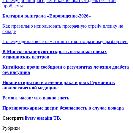
Почему диван проседает и как выбрать модель без этой
проблемы
Болгария выиграла «Евровидение-2026»
Как правильно использовать прозрачную стрейч пленку на
складе
Почему одинаковые памятники стоят по-разному: разбор цен
В Минске планируют открыть несколько новых
медицинских центров
Китайские врачи сообщили о результатах лечения диабета
без инсулина
Новые открытия в лечении рака и роль Германии в
онкологической медицине
Ремонт часов: что важно знать
Противопожарные двери: безопасность в случае пожара
Смотрите
livetv онлайн ТВ
.
Рубрики