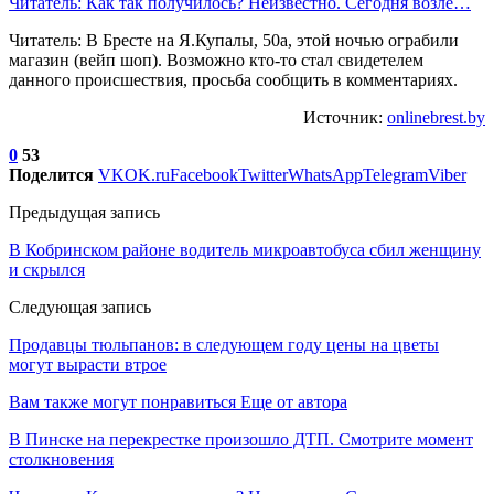
Читатель: Как так получилось? Неизвестно. Сегодня возле…
Читатель: В Бресте на Я.Купалы, 50а, этой ночью ограбили
магазин (вейп шоп). Возможно кто-то стал свидетелем
данного происшествия, просьба сообщить в комментариях.
Источник:
onlinebrest.by
0
53
Поделится
VK
OK.ru
Facebook
Twitter
WhatsApp
Telegram
Viber
Предыдущая запись
В Кобринском районе водитель микроавтобуса сбил женщину
и скрылся
Следующая запись
Продавцы тюльпанов: в следующем году цены на цветы
могут вырасти втрое
Вам также могут понравиться
Еще от автора
В Пинске на перекрестке произошло ДТП. Смотрите момент
столкновения