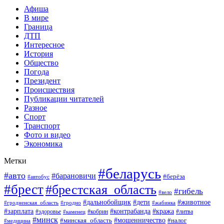
Афиша
В мире
Граница
ДТП
Интересное
История
Общество
Погода
Президент
Происшествия
Публикации читателей
Разное
Спорт
Транспорт
Фото и видео
Экономика
Метки
#беларусь
#авто
#барановичи
#берёза
#автобус
#брест
#брестская_область
#гибель
#вело
#дети
#животное
#дальнобойщик
#гродненская_область
#гродно
#жабинка
#кража
#зарплата
#контрабанда
#кобрин
#литва
#здоровье
#каменец
#минск
#мошенничество
#налог
#минская_область
#медицина