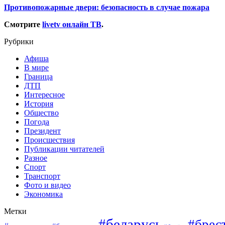
Противопожарные двери: безопасность в случае пожара
Смотрите
livetv онлайн ТВ
.
Рубрики
Афиша
В мире
Граница
ДТП
Интересное
История
Общество
Погода
Президент
Происшествия
Публикации читателей
Разное
Спорт
Транспорт
Фото и видео
Экономика
Метки
#беларусь
#брес