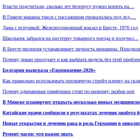
Власти подсчитали, сколько лет белорусу нужно копить на…
В Гомеле машина такси с пассажиром провалилась под лед.…
Дама с игрушкой. Железнодорожный вокзал в Бресте, 1976 год
Школьник забрался на цистерну товарного поезда и получил…
В Бресте милиция устанавливает личность женщины. Находил
Почему диван проседает и как выбрать модель без этой пробл
Болгария выиграла «Евровидение-2026»
Как правильно использовать прозрачную стрейч пленку на скл
Почему одинаковые памятники стоят по-разному: разбор цен
В Минске планируют открыть несколько новых медицински
Китайские врачи сообщили о результатах лечения диабета б
Новые открытия в лечении рака и роль Германии в онколо
Ремонт часов: что важно знать