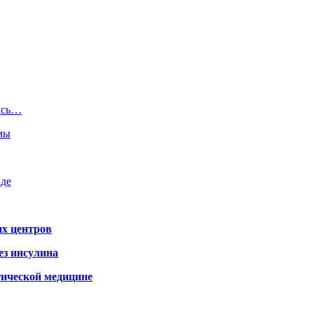
ась…
емы
аде
х центров
ез инсулина
гической медицине