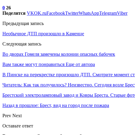
0
26
Поделится
VK
OK.ru
Facebook
Twitter
WhatsApp
Telegram
Viber
Предыдущая запись
Необычное ДТП произошло в Каменце
Следующая запись
Во дворах Гомеля замечены колонии опасных бабочек
Вам также могут понравиться
Еще от автора
В Пинске на перекрестке произошло ДТП. Смотрите момент с
Читатель: Как так получилось? Неизвестно. Сегодня возле Брес
Брестский электроламповый завод и Ковры Бреста. Старые фот
Назад в прошлое: Брест, вид на город после пожара
Prev
Next
Оставьте ответ