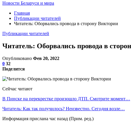
Новости Беларуси и мира
Главная
Публикации читателей
Читатель: Оборвались провода в сторону Виктории
Публикации читателей
Читатель: Оборвались провода в сторо
Опубликовано
Фев 20, 2022
0
32
Поделится
Сейчас читают
В Пинске на перекрестке произошло ДТП. Смотрите момент…
Читатель: Как так получилось? Неизвестно. Сегодня возле…
Информация прислана час назад (Прим. ред.)