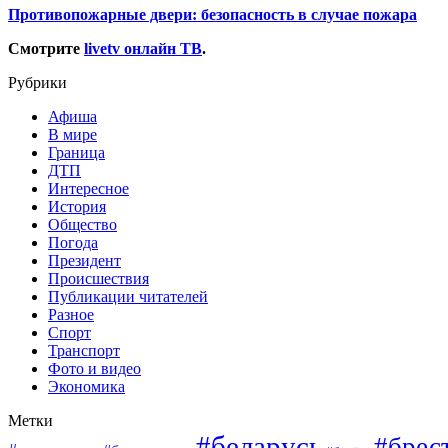
Противопожарные двери: безопасность в случае пожара
Смотрите
livetv онлайн ТВ
.
Рубрики
Афиша
В мире
Граница
ДТП
Интересное
История
Общество
Погода
Президент
Происшествия
Публикации читателей
Разное
Спорт
Транспорт
Фото и видео
Экономика
Метки
#беларусь
#брес