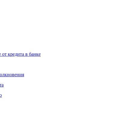
от кредита в банке
толкновения
та
о