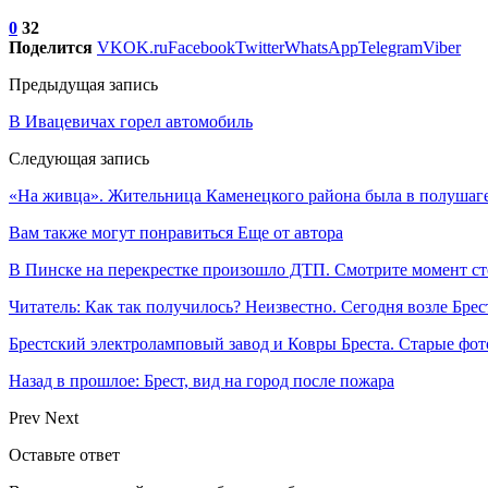
0
32
Поделится
VK
OK.ru
Facebook
Twitter
WhatsApp
Telegram
Viber
Предыдущая запись
В Ивацевичах горел автомобиль
Следующая запись
«На живца». Жительница Каменецкого района была в полушаге 
Вам также могут понравиться
Еще от автора
В Пинске на перекрестке произошло ДТП. Смотрите момент с
Читатель: Как так получилось? Неизвестно. Сегодня возле Брес
Брестский электроламповый завод и Ковры Бреста. Старые фот
Назад в прошлое: Брест, вид на город после пожара
Prev
Next
Оставьте ответ