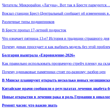
Читатель: Микрорайон «Лагуна». Вот так в Бресте паркуются
Вокзал станции Брест-Центральный сообщает об изменениях 
Различные типы подшипников
В Бресте пропал 17-летний подросток
Что означает пятница 13-е? История и традиции страшного дня
Почему диван проседает и как выбрать модель без этой пробл
Болгария выиграла «Евровидение-2026»
Как правильно использовать прозрачную стрейч пленку на скл
Почему одинаковые памятники стоят по-разному: разбор цен
В Минске планируют открыть несколько новых медицински
Китайские врачи сообщили о результатах лечения диабета б
Новые открытия в лечении рака и роль Германии в онколо
Ремонт часов: что важно знать