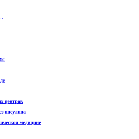
…
в…
емы
аде
х центров
ез инсулина
гической медицине