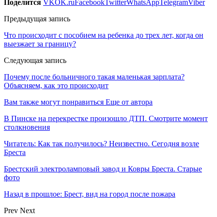
Поделится
VK
OK.ru
Facebook
Twitter
WhatsApp
Telegram
Viber
Предыдущая запись
Что происходит с пособием на ребенка до трех лет, когда он
выезжает за границу?
Следующая запись
Почему после больничного такая маленькая зарплата?
Объясняем, как это происходит
Вам также могут понравиться
Еще от автора
В Пинске на перекрестке произошло ДТП. Смотрите момент
столкновения
Читатель: Как так получилось? Неизвестно. Сегодня возле
Бреста
Брестский электроламповый завод и Ковры Бреста. Старые
фото
Назад в прошлое: Брест, вид на город после пожара
Prev
Next