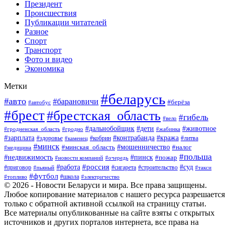
Президент
Происшествия
Публикации читателей
Разное
Спорт
Транспорт
Фото и видео
Экономика
Метки
#беларусь
#авто
#барановичи
#берёза
#автобус
#брест
#брестская_область
#гибель
#вело
#дети
#животное
#дальнобойщик
#гродненская_область
#гродно
#жабинка
#кража
#зарплата
#контрабанда
#кобрин
#литва
#здоровье
#каменец
#минск
#мошенничество
#налог
#минская_область
#медицина
#польша
#пинск
#недвижимость
#пожар
#очередь
#новости компаний
#россия
#работа
#суд
#приговор
#пьяный
#сигарета
#строительство
#такси
#футбол
#школа
#топливо
#электричество
© 2026 - Новости Беларуси и мира. Все права защищены.
Любое копирование материалов с нашего ресурса разрешается
только с обратной активной ссылкой на страницу статьи.
Все материалы опубликованные на сайте взяты с открытых
источников и других порталов интернета, все права на