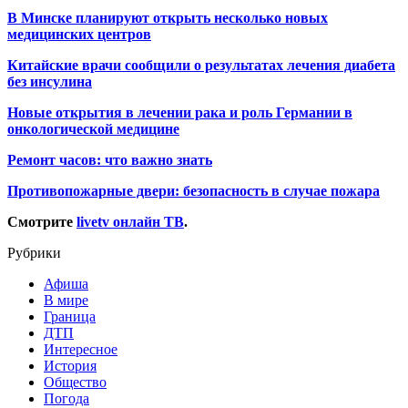
В Минске планируют открыть несколько новых
медицинских центров
Китайские врачи сообщили о результатах лечения диабета
без инсулина
Новые открытия в лечении рака и роль Германии в
онкологической медицине
Ремонт часов: что важно знать
Противопожарные двери: безопасность в случае пожара
Смотрите
livetv онлайн ТВ
.
Рубрики
Афиша
В мире
Граница
ДТП
Интересное
История
Общество
Погода