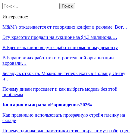
Интересное:
M&M’s отказывается от говорящих конфет в рекламе. Вот…
Эту красотку продали на аукционе за $4,3 миллиона.…
В Бресте активно ведутся работы по ямочному ремонту
В Барановичах работники строительной организации
воровали…
Беларусь открыта. Можно ли теперь ехать в Польшу, Литву
и…
Почему диван проседает и как выбрать модель без этой
проблемы
Болгария выиграла «Евровидение-2026»
Как правильно использовать прозрачную стрейч пленку на
складе
Почему одинаковые памятники стоят по-разному: разбор цен