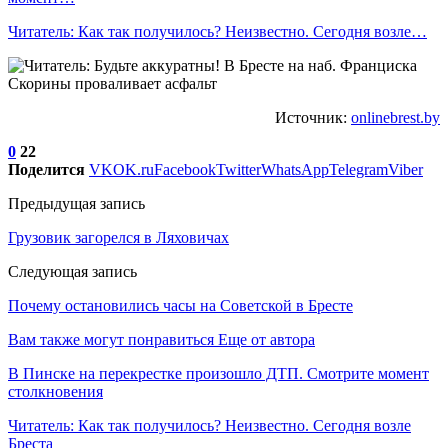
Читатель: Как так получилось? Неизвестно. Сегодня возле…
Источник:
onlinebrest.by
0
22
Поделится
VK
OK.ru
Facebook
Twitter
WhatsApp
Telegram
Viber
Предыдущая запись
Грузовик загорелся в Ляховичах
Следующая запись
Почему остановились часы на Советской в Бресте
Вам также могут понравиться
Еще от автора
В Пинске на перекрестке произошло ДТП. Смотрите момент
столкновения
Читатель: Как так получилось? Неизвестно. Сегодня возле
Бреста