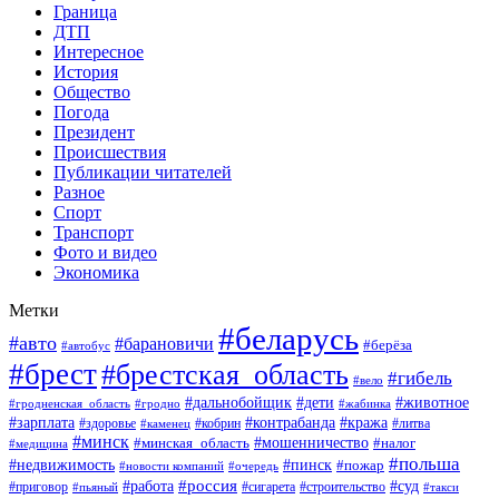
Граница
ДТП
Интересное
История
Общество
Погода
Президент
Происшествия
Публикации читателей
Разное
Спорт
Транспорт
Фото и видео
Экономика
Метки
#беларусь
#авто
#барановичи
#берёза
#автобус
#брест
#брестская_область
#гибель
#вело
#дети
#животное
#дальнобойщик
#гродненская_область
#гродно
#жабинка
#кража
#зарплата
#контрабанда
#кобрин
#литва
#здоровье
#каменец
#минск
#мошенничество
#налог
#минская_область
#медицина
#польша
#пинск
#недвижимость
#пожар
#очередь
#новости компаний
#россия
#работа
#суд
#приговор
#пьяный
#сигарета
#строительство
#такси