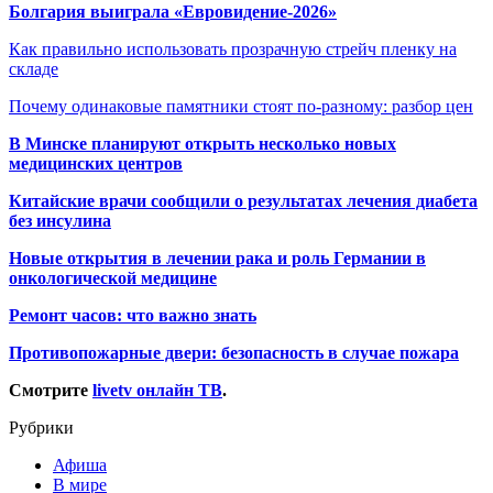
Болгария выиграла «Евровидение-2026»
Как правильно использовать прозрачную стрейч пленку на
складе
Почему одинаковые памятники стоят по-разному: разбор цен
В Минске планируют открыть несколько новых
медицинских центров
Китайские врачи сообщили о результатах лечения диабета
без инсулина
Новые открытия в лечении рака и роль Германии в
онкологической медицине
Ремонт часов: что важно знать
Противопожарные двери: безопасность в случае пожара
Смотрите
livetv онлайн ТВ
.
Рубрики
Афиша
В мире