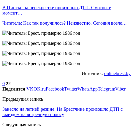
В Пинске на перекрестке произошло ДТП. Смотрите
момент…
Читатель: Как так получилось? Неизвестно. Сегодня возле…
Источник:
onlinebrest.by
0
22
Поделится
VK
OK.ru
Facebook
Twitter
WhatsApp
Telegram
Viber
Предыдущая запись
Занесло на летней резине. На Брестчине произошло ДТП с
выездом на встречную полосу
Следующая запись