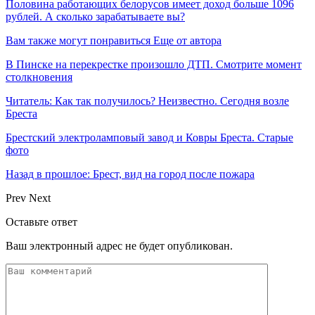
Половина работающих белорусов имеет доход больше 1096
рублей. А сколько зарабатываете вы?
Вам также могут понравиться
Еще от автора
В Пинске на перекрестке произошло ДТП. Смотрите момент
столкновения
Читатель: Как так получилось? Неизвестно. Сегодня возле
Бреста
Брестский электроламповый завод и Ковры Бреста. Старые
фото
Назад в прошлое: Брест, вид на город после пожара
Prev
Next
Оставьте ответ
Ваш электронный адрес не будет опубликован.