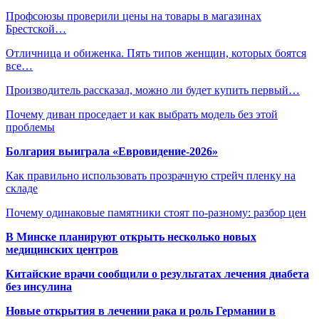
Профсоюзы проверили цены на товары в магазинах
Брестской…
Отличница и обиженка. Пять типов женщин, которых боятся
все…
Производитель рассказал, можно ли будет купить первый…
Почему диван проседает и как выбрать модель без этой
проблемы
Болгария выиграла «Евровидение-2026»
Как правильно использовать прозрачную стрейч пленку на
складе
Почему одинаковые памятники стоят по-разному: разбор цен
В Минске планируют открыть несколько новых
медицинских центров
Китайские врачи сообщили о результатах лечения диабета
без инсулина
Новые открытия в лечении рака и роль Германии в