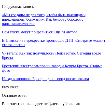
Следующая запись
«Мы созданы не для того, чтобы быть пьяницами,
наркоманами, бомжами». Как белорус боролся с
наркозависимостью
Вам также могут понравиться
Еще от автора
В Пинске на перекрестке произошло ДТП. Смотрите момент
столкновения
Читатель: Как так получилось? Неизвестно. Сегодня возле
Бреста
Брестский электроламповый завод и Ковры Бреста. Старые
фото
Назад в прошлое: Брест, вид на город после пожара
Prev
Next
Оставьте ответ
Ваш электронный адрес не будет опубликован.