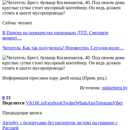
Сейчас читают
В Пинске на перекрестке произошло ДТП. Смотрите
момент…
Читатель: Как так получилось? Неизвестно. Сегодня возле…
Информация прислана пару дней назад (Прим. ред.)
Источник:
onlinebrest.by
0
23
Поделится
VK
OK.ru
Facebook
Twitter
WhatsApp
Telegram
Viber
Предыдущая запись
Автобус с белорусами без паспортов застрял на границе с
Россией