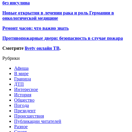
без инсулина
Новые открытия в лечении рака и роль Германии в
онкологической медицине
Ремонт часов: что важно знать
Противопожарные двери: безопасность в случае пожара
Смотрите
livetv онлайн ТВ
.
Рубрики
Афиша
В мире
Граница
ДТП
Интересное
История
Общество
Погода
Президент
Происшествия
Публикации читателей
Разное
Спорт