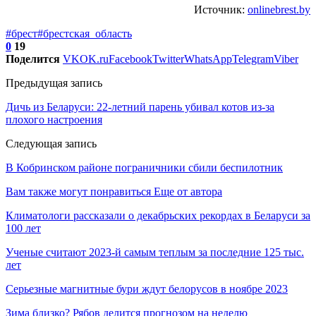
Источник:
onlinebrest.by
#брест
#брестская_область
0
19
Поделится
VK
OK.ru
Facebook
Twitter
WhatsApp
Telegram
Viber
Предыдущая запись
Дичь из Беларуси: 22-летний парень убивал котов из-за
плохого настроения
Следующая запись
В Кобринском районе пограничники сбили беспилотник
Вам также могут понравиться
Еще от автора
Климатологи рассказали о декабрьских рекордах в Беларуси за
100 лет
Ученые считают 2023-й самым теплым за последние 125 тыс.
лет
Серьезные магнитные бури ждут белорусов в ноябре 2023
Зима близко? Рябов делится прогнозом на неделю