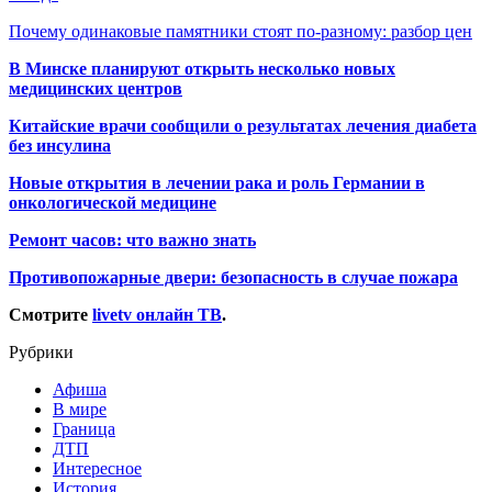
Почему одинаковые памятники стоят по-разному: разбор цен
В Минске планируют открыть несколько новых
медицинских центров
Китайские врачи сообщили о результатах лечения диабета
без инсулина
Новые открытия в лечении рака и роль Германии в
онкологической медицине
Ремонт часов: что важно знать
Противопожарные двери: безопасность в случае пожара
Смотрите
livetv онлайн ТВ
.
Рубрики
Афиша
В мире
Граница
ДТП
Интересное
История