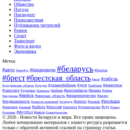
Общество
Погода
Президент
Происшествия
Публикации читателей
Разное
Спорт
Транспорт
Фото и видео
Экономика
Метки
#беларусь
#авто
#барановичи
#берёза
#автобус
#брест
#брестская_область
#гибель
#вело
#дети
#животное
#дальнобойщик
#гродненская_область
#гродно
#жабинка
#кража
#зарплата
#контрабанда
#кобрин
#литва
#здоровье
#каменец
#минск
#мошенничество
#налог
#минская_область
#медицина
#польша
#пинск
#недвижимость
#пожар
#очередь
#новости компаний
#россия
#работа
#суд
#приговор
#пьяный
#сигарета
#строительство
#такси
#футбол
#школа
#топливо
#электричество
© 2026 - Новости Беларуси и мира. Все права защищены.
Любое копирование материалов с нашего ресурса разрешается
только с обратной активной ссылкой на страницу статьи.