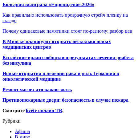
Болгария выиграла «Евровидение-2026»
Как правильно использовать прозрачную стрейч пленку на
складе
Почему одинаковые памятники стоят по-разному: разбор цен
В Минске планируют открыть несколько новых
медицинских центров
Китайские врачи сообщили о результатах лечения диабета
без инсулина
Новые открытия в лечении рака и роль Германии в
онкологической медицине
Ремонт часов: что важно знать
Противопожарные двери: безопасность в случае пожара
Смотрите
livetv онлайн ТВ
.
Рубрики
Афиша
В мире