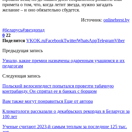
примета о том, что, когда летит звезда, нужно загадать
желание – и оно обязательно сбудется.
Источник:
onlinebrest.by
#беларусь
#звездопад
0
22
Поделится
VK
OK.ru
Facebook
Twitter
WhatsApp
Telegram
Viber
Предыдущая запись
Узнали, какие премии назначены одаренным учащимся и их
педагогам
Следующая запись
Польский велосипедист попытался провезти табачную
контрабанду. Он спрятал ее в банках с борщом
Вам также могут понравиться
Еще от автора
Климатологи рассказали о декабрьских рекордах в Беларуси за
100 лет
Ученые считают 2023-й самым теплым за последние 125 тыс.
лет