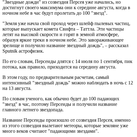
"Звездные дожди" из созвездия Персея уже начались, но
достигнут своего максимума они к середине августа, когда в
ночном небе в час будут пролетать до 100 "звезд".
"Земля уже начла свой проход через шлейф пылевых частиц,
которые выпускает комета Свифта – Таттла. Эти частицы
летят на высокой скорости и горят в земной атмосфере,
образуя яркие треки в ночном небе. Это завораживающее
зрелище и получило название звездный дождь", – рассказал
Sputnik астрофизик.
По его словам, Персеиды длятся с 14 июля по 1 сентября, пик
потока, как правило, приходится на середину августа.
В этом году, по предварительным расчетам, самый
интенсивный "звездный дождь" можно наблюдать в ночь с 12
на 13 августа.
По словам ученого, как обычно будет до 100 падающих
"звезд" в час, поэтому Персеиды и получили название
главного летнего звездопада.
Название Персеиды произошло от созвездия Персея, именно
из этого созвездия вылетают метеоры, которые земляне уже
много веков считают "падающими звездами".