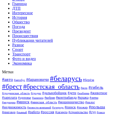
Граница
ДТП
Интересное
История
Общество
Погода
Президент
Происшествия
Публикации читателей
Разное
Спорт
Транспорт
Фото и видео
Экономика
Метки
#беларусь
#авто
#барановичи
#берёза
#автобус
#брест
#брестская_область
#гибель
#вело
#дети
#животное
#дальнобойщик
#гродненская_область
#гродно
#жабинка
#кража
#зарплата
#контрабанда
#кобрин
#литва
#здоровье
#каменец
#минск
#мошенничество
#налог
#минская_область
#медицина
#польша
#пинск
#недвижимость
#пожар
#очередь
#новости компаний
#россия
#работа
#суд
#приговор
#пьяный
#сигарета
#строительство
#такси