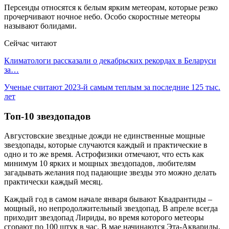
Персеиды относятся к белым ярким метеорам, которые резко
прочерчивают ночное небо. Особо скоростные метеоры
называют болидами.
Сейчас читают
Климатологи рассказали о декабрьских рекордах в Беларуси
за…
Ученые считают 2023-й самым теплым за последние 125 тыс.
лет
Топ-10 звездопадов
Августовские звездные дожди не единственные мощные
звездопады, которые случаются каждый и практические в
одно и то же время. Астрофизики отмечают, что есть как
минимум 10 ярких и мощных звездопадов, любителям
загадывать желания под падающие звезды это можно делать
практически каждый месяц.
Каждый год в самом начале января бывают Квадрантиды –
мощный, но непродолжительный звездопад. В апреле всегда
приходит звездопад Лириды, во время которого метеоры
сгорают по 100 штук в час. В мае начинаются Эта-Аквариды,