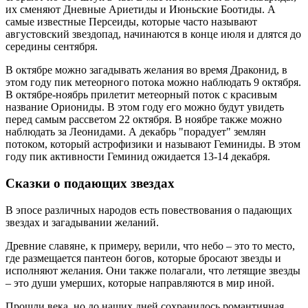
их сменяют Дневные Ариетиды и Июньские Боотиды. А
самые известные Персеиды, которые часто называют
августовский звездопад, начинаются в конце июля и длятся до
середины сентября.
В октябре можно загадывать желания во время Драконид, в
этом году пик метеорного потока можно наблюдать 9 октября.
В октябре-ноябрь прилетит метеорный поток с красивым
название Ориониды. В этом году его можно будут увидеть
перед самым рассветом 22 октября. В ноябре также можно
наблюдать за Леонидами. А декабрь "порадует" землян
потоком, который астрофизики и называют Геминиды. В этом
году пик активности Геминид ожидается 13-14 декабря.
Сказки о подающих звездах
В эпосе различных народов есть повествования о падающих
звездах и загадывании желаний.
Древние славяне, к примеру, верили, что небо – это то место,
где размещается пантеон богов, которые бросают звезды и
исполняют желания. Они также полагали, что летящие звезды
– это души умерших, которые направляются в мир иной.
Прошли века, но до наших дней сохранилось романтичная