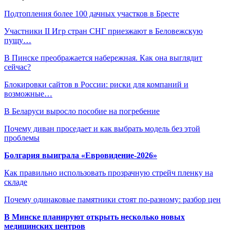
Подтопления более 100 дачных участков в Бресте
Участники II Игр стран СНГ приезжают в Беловежскую
пущу…
В Пинске преображается набережная. Как она выглядит
сейчас?
Блокировки сайтов в России: риски для компаний и
возможные…
В Беларуси выросло пособие на погребение
Почему диван проседает и как выбрать модель без этой
проблемы
Болгария выиграла «Евровидение-2026»
Как правильно использовать прозрачную стрейч пленку на
складе
Почему одинаковые памятники стоят по-разному: разбор цен
В Минске планируют открыть несколько новых
медицинских центров