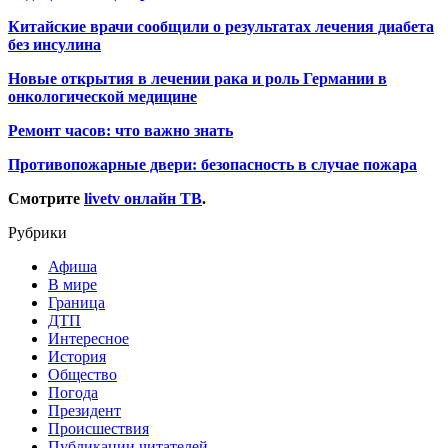
Китайские врачи сообщили о результатах лечения диабета
без инсулина
Новые открытия в лечении рака и роль Германии в
онкологической медицине
Ремонт часов: что важно знать
Противопожарные двери: безопасность в случае пожара
Смотрите
livetv онлайн ТВ
.
Рубрики
Афиша
В мире
Граница
ДТП
Интересное
История
Общество
Погода
Президент
Происшествия
Публикации читателей