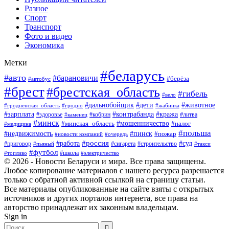
Разное
Спорт
Транспорт
Фото и видео
Экономика
Метки
#беларусь
#авто
#барановичи
#берёза
#автобус
#брест
#брестская_область
#гибель
#вело
#дети
#животное
#дальнобойщик
#гродненская_область
#гродно
#жабинка
#кража
#зарплата
#контрабанда
#кобрин
#литва
#здоровье
#каменец
#минск
#мошенничество
#налог
#минская_область
#медицина
#польша
#пинск
#недвижимость
#пожар
#очередь
#новости компаний
#россия
#работа
#суд
#приговор
#пьяный
#сигарета
#строительство
#такси
#футбол
#школа
#топливо
#электричество
© 2026 - Новости Беларуси и мира. Все права защищены.
Любое копирование материалов с нашего ресурса разрешается
только с обратной активной ссылкой на страницу статьи.
Все материалы опубликованные на сайте взяты с открытых
источников и других порталов интернета, все права на
авторство принадлежат их законным владельцам.
Sign in