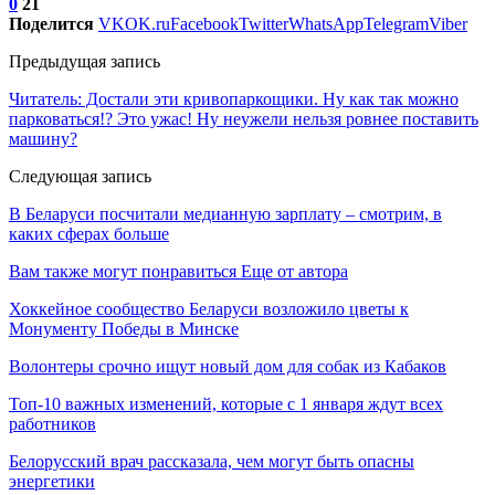
0
21
Поделится
VK
OK.ru
Facebook
Twitter
WhatsApp
Telegram
Viber
Предыдущая запись
Читатель: Достали эти кривопаркощики. Ну как так можно
парковаться!? Это ужас! Ну неужели нельзя ровнее поставить
машину?
Следующая запись
В Беларуси посчитали медианную зарплату – смотрим, в
каких сферах больше
Вам также могут понравиться
Еще от автора
Хоккейное сообщество Беларуси возложило цветы к
Монументу Победы в Минске
Волонтеры срочно ищут новый дом для собак из Кабаков
Топ-10 важных изменений, которые с 1 января ждут всех
работников
Белорусский врач рассказала, чем могут быть опасны
энергетики