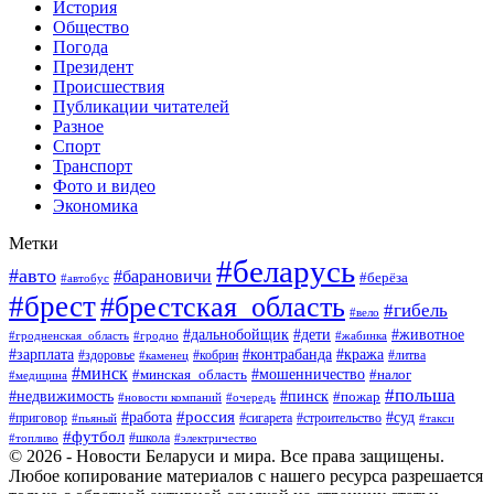
История
Общество
Погода
Президент
Происшествия
Публикации читателей
Разное
Спорт
Транспорт
Фото и видео
Экономика
Метки
#беларусь
#авто
#барановичи
#берёза
#автобус
#брест
#брестская_область
#гибель
#вело
#дети
#животное
#дальнобойщик
#гродненская_область
#гродно
#жабинка
#кража
#зарплата
#контрабанда
#кобрин
#литва
#здоровье
#каменец
#минск
#мошенничество
#налог
#минская_область
#медицина
#польша
#пинск
#недвижимость
#пожар
#очередь
#новости компаний
#россия
#работа
#суд
#приговор
#пьяный
#сигарета
#строительство
#такси
#футбол
#школа
#топливо
#электричество
© 2026 - Новости Беларуси и мира. Все права защищены.
Любое копирование материалов с нашего ресурса разрешается