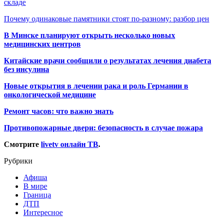
складе
Почему одинаковые памятники стоят по-разному: разбор цен
В Минске планируют открыть несколько новых
медицинских центров
Китайские врачи сообщили о результатах лечения диабета
без инсулина
Новые открытия в лечении рака и роль Германии в
онкологической медицине
Ремонт часов: что важно знать
Противопожарные двери: безопасность в случае пожара
Смотрите
livetv онлайн ТВ
.
Рубрики
Афиша
В мире
Граница
ДТП
Интересное