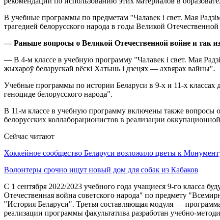
рекомендации по использованию этих материалов в образовате
В учебные программы по предметам "Чалавек і свет. Мая Радз
трагедией белорусского народа в годы Великой Отечественной
— Раньше вопросы о Великой Отечественной войне и так из
— В 4-м классе в учебную программу "Чалавек і свет. Мая Радз
жыхароў беларускай вёскі Хатынь і дзецях — ахвярах вайны".
Учебные программы по истории Беларуси в 9-х и 11-х классах 
геноциде белорусского народа".
В 11-м классе в учебную программу включены также вопросы о
белорусских коллаборационистов в реализации оккупационной
Сейчас читают
Хоккейное сообщество Беларуси возложило цветы к Монумен
Волонтеры срочно ищут новый дом для собак из Кабаков
С 1 сентября 2022/2023 учебного года учащиеся 9-го класса бу
Отечественная война советского народа" по предмету "Всемир
"История Беларуси". Третья составляющая модуля — программа
реализации программы факультатива разработан учебно-метод