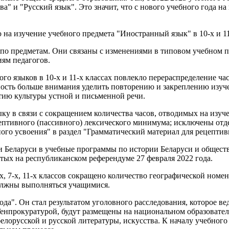
" и "Русский язык". Это значит, что с нового учебного года на 
 на изучение учебного предмета "Иностранный язык" в 10-х и 11
по предметам. Они связаны с изменениями в типовом учебном п
ям педагогов.
ого языков в 10-х и 11-х классах повлекло перераспределение ч
ожность больше внимания уделить повторению и закреплению из
ию культуры устной и письменной речи.
ку в связи с сокращением количества часов, отводимых на изуч
цептивного (пассивного) лексического минимума; исключены от
ого усвоения" в раздел "Грамматический материал для рецептив
ии Беларуси в учебные программы по истории Беларуси и общес
ых на республиканском референдуме 27 февраля 2022 года.
, 7-х, 11-х классов сокращено количество географической номен
олжны выполняться учащимися.
рода". Он стал результатом уголовного расследования, которое 
Генпрокуратурой, будут размещены на национальном образовате
белорусской и русской литературы, искусства. К началу учебног