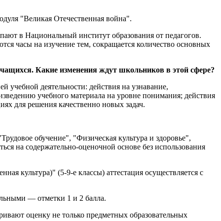
одуля "Великая Отечественная война".
упают в Национальный институт образования от педагогов.
ются часы на изучение тем, сокращается количество основных
 учащихся. Какие изменения ждут школьников в этой сфере?
ей учебной деятельности: действия на узнавание,
оизведению учебного материала на уровне понимания; действия
иях для решения качественно новых задач.
"Трудовое обучение", "Физическая культура и здоровье",
яться на содержательно-оценочной основе без использования
ная культура)" (5-9-е классы) аттестация осуществляется с
ельными — отметки 1 и 2 балла.
тривают оценку не только предметных образовательных