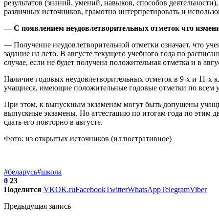
результатов (знаний, умений, навыков, способов деятельности
различных источников, грамотно интерпретировать и использов
— С появлением неудовлетворительных отметок что измени
— Получение неудовлетворительной отметки означает, что учен
задание на лето. В августе текущего учебного года по распис
случае, если не будет получена положительная отметка и в авг
Наличие годовых неудовлетворительных отметок в 9-х и 11-х к
учащиеся, имеющие положительные годовые отметки по всем 
При этом, к выпускным экзаменам могут быть допущены учащие
выпускные экзамены. Но аттестацию по итогам года по этим дв
сдать его повторно в августе.
Фото: из открытых источников (иллюстративное)
#беларусь
#школа
0
23
Поделится
VK
OK.ru
Facebook
Twitter
WhatsApp
Telegram
Viber
Предыдущая запись