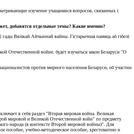
сматривающие изучение учащимися вопросов, связанных с
жет, добавятся отдельные темы? Какие именно?
ў гады Вялікай Айчыннай вайны. Гістарычная памяць аб гібелі
ой Отечественной войне, будет изучаться закон Беларуси "О
националистов против мирного населения Беларуси, об участии
включает в себя раздел "Вторая мировая война. Великая
торой мировой и Великой Отечественной войн" по предмету
кого народа (в контексте Второй мировой войны)". Для
е пособие, учебно-методическое пособие, хрестоматию и