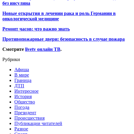
без инсулина
Новые открытия в лечении рака и роль Германии в
онкологической медицине
Ремонт часов: что важно знать
Противопожарные двери: безопасность в случае пожара
Смотрите
livetv онлайн ТВ
.
Рубрики
Афиша
В мире
Граница
ДТП
Интересное
История
Общество
Погода
Президент
Происшествия
Публикации читателей
Разное