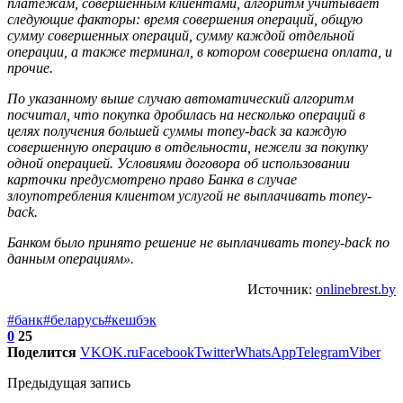
платежам, совершенным клиентами, алгоритм учитывает
следующие факторы: время совершения операций, общую
сумму совершенных операций, сумму каждой отдельной
операции, а также терминал, в котором совершена оплата, и
прочие.
По указанному выше случаю автоматический алгоритм
посчитал, что покупка дробилась на несколько операций в
целях получения большей суммы money-back за каждую
совершенную операцию в отдельности, нежели за покупку
одной операцией. Условиями договора об использовании
карточки предусмотрено право Банка в случае
злоупотребления клиентом услугой не выплачивать money-
back.
Банком было принято решение не выплачивать money-back по
данным операциям».
Источник:
onlinebrest.by
#банк
#беларусь
#кешбэк
0
25
Поделится
VK
OK.ru
Facebook
Twitter
WhatsApp
Telegram
Viber
Предыдущая запись