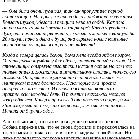
проблемами.
—
Она была очень пугливая, так как пропустила период
социализации. На прогулке она ходила с поджатым хвостом.
Боялась шумов, убегала и тащила меня за собой. Как это
отразилось на нашей жизни в квартире? Когда я уходила в
душ, она начинала нервничать, скреблась лапами в ванную. За
20 минут, пока я была в душе, она сгрызла новые кожаные
босоножки, которые я ни разу не надевала!
Когда я возвращалась домой, дома меня всегда ждал погром.
Она погрызла тумбочку для обуви, прикроватный столик. От
столешницы отгрызла гигантский кусок и оставила от него
только опилки. Досталось и журнальному столику, точнее его
ножкам. Оторвала все уголки от плинтусов. Самим же
плинтусам тоже досталось. Некоторые она просто
оторвала и пожевала. Из ковра доставала ворсинки
практически каждый день. В течение нескольких месяцев
ковер облысел. Ковер в прихожей она пожевала и прогрзыла.
Лежала, выла на нем, что меня нет, и жевала от тоски.
Начала отдирать обои.
Анна объясняет, что такое поведение собаки от нервов.
Собака переживала, что ее снова бросили и переключалась на
то, что можно пожевать, и в этом находила спокойствие. Но
даже после такого погрома квартиры девушке удалось найти