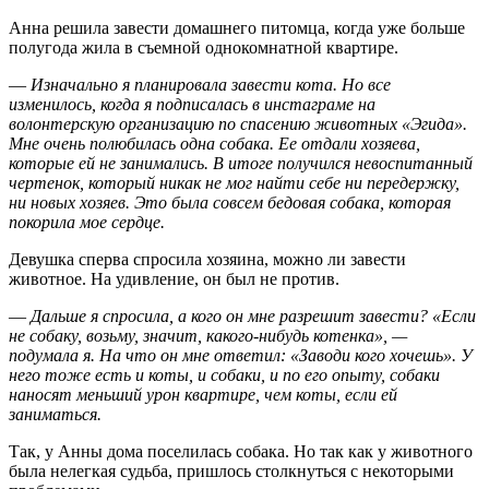
Анна решила завести домашнего питомца, когда уже больше
полугода жила в съемной однокомнатной квартире.
—
Изначально я планировала завести кота. Но все
изменилось, когда я подписалась в инстаграме на
волонтерскую организацию по спасению животных «Эгида».
Мне очень полюбилась одна собака. Ее отдали хозяева,
которые ей не занимались. В итоге получился невоспитанный
чертенок, который никак не мог найти себе ни передержку,
ни новых хозяев. Это была совсем бедовая собака, которая
покорила мое сердце.
Девушка сперва спросила хозяина, можно ли завести
животное. На удивление, он был не против.
—
Дальше я спросила, а кого он мне разрешит завести? «Если
не собаку, возьму, значит, какого-нибудь котенка», —
подумала я. На что он мне ответил: «Заводи кого хочешь». У
него тоже есть и коты, и собаки, и по его опыту, собаки
наносят меньший урон квартире, чем коты, если ей
заниматься.
Так, у Анны дома поселилась собака. Но так как у животного
была нелегкая судьба, пришлось столкнуться с некоторыми