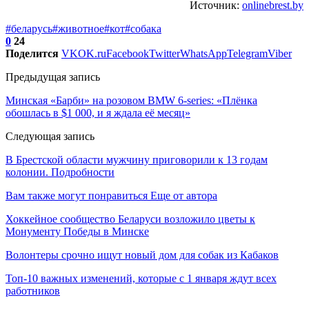
Источник:
onlinebrest.by
#беларусь
#животное
#кот
#собака
0
24
Поделится
VK
OK.ru
Facebook
Twitter
WhatsApp
Telegram
Viber
Предыдущая запись
Минская «Барби» на розовом BMW 6-series: «Плёнка
обошлась в $1 000, и я ждала её месяц»
Следующая запись
В Брестской области мужчину приговорили к 13 годам
колонии. Подробности
Вам также могут понравиться
Еще от автора
Хоккейное сообщество Беларуси возложило цветы к
Монументу Победы в Минске
Волонтеры срочно ищут новый дом для собак из Кабаков
Топ-10 важных изменений, которые с 1 января ждут всех
работников