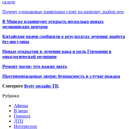
складе
Почему одинаковые памятники стоят по-разному: разбор цен
В Минске планируют открыть несколько новых
медицинских центров
Китайские врачи сообщили о результатах лечения диабета
без инсулина
Новые открытия в лечении рака и роль Германии в
онкологической медицине
Ремонт часов: что важно знать
Противопожарные двери: безопасность в случае пожара
Смотрите
livetv онлайн ТВ
.
Рубрики
Афиша
В мире
Граница
ДТП
Интересное