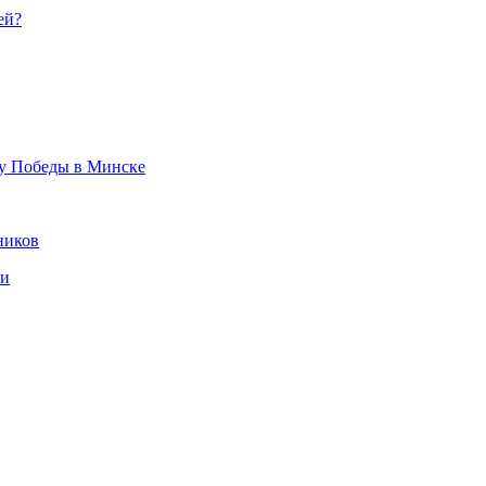
ей?
ту Победы в Минске
ников
ки