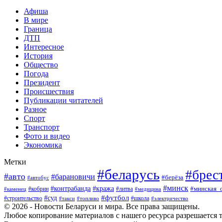
Афиша
В мире
Граница
ДТП
Интересное
История
Общество
Погода
Президент
Происшествия
Публикации читателей
Разное
Спорт
Транспорт
Фото и видео
Экономика
Метки
#беларусь
#брес
#авто
#барановичи
#берёза
#автобус
#минск
#кража
#контрабанда
#кобрин
#литва
#минская_
#каменец
#медицина
#футбол
#суд
#школа
#строительство
#такси
#топливо
#электричество
© 2026 - Новости Беларуси и мира. Все права защищены.
Любое копирование материалов с нашего ресурса разрешается т