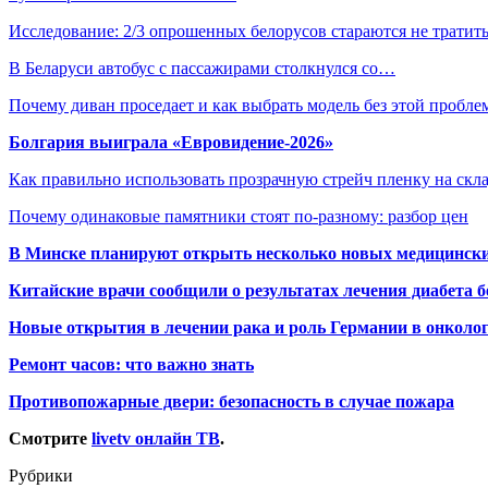
Исследование: 2/3 опрошенных белорусов стараются не трати
В Беларуси автобус с пассажирами столкнулся со…
Почему диван проседает и как выбрать модель без этой пробл
Болгария выиграла «Евровидение-2026»
Как правильно использовать прозрачную стрейч пленку на скл
Почему одинаковые памятники стоят по-разному: разбор цен
В Минске планируют открыть несколько новых медицински
Китайские врачи сообщили о результатах лечения диабета б
Новые открытия в лечении рака и роль Германии в онколо
Ремонт часов: что важно знать
Противопожарные двери: безопасность в случае пожара
Смотрите
livetv онлайн ТВ
.
Рубрики