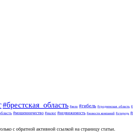
т
#брестская_область
#гибель
#вело
#гродненская_область
#
#
#мошенничество
#налог
#недвижимость
область
#очередь
#новости компаний
олько с обратной активной ссылкой на страницу статьи.