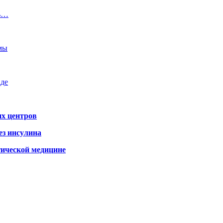
ть…
емы
аде
х центров
ез инсулина
гической медицине