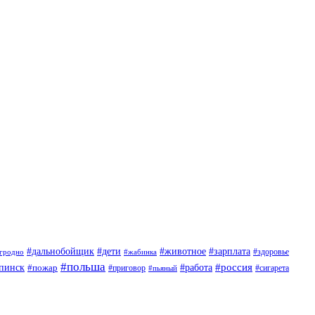
#дети
#животное
#дальнобойщик
#зарплата
гродно
#жабинка
#здоровье
#польша
#россия
пинск
#пожар
#работа
#приговор
#пьяный
#сигарета