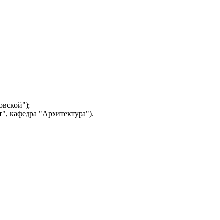
овской");
", кафедра "Архитектура").