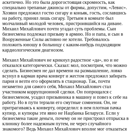
аскетично. Но это была дорогостоящая скромность, как
специально трепаные джинсы от фирмы, допустим, «Левис».
Хозяин предложил гостю сигару и коньяк, гость, сославшись
на работу, принял лишь сигару. Третьим в комнате был
молчаливый молодой человек, пристроившийся на диване.
Михаил Михайлович почти угадал суть проблемы. Сын
бизнесмена подлежал призыву в армию. Но и папа, и сын в
Вооруженные Силы активно не хотели. Требовалось
положить юношу в больницу с каким-нибудь подходящим
кардиологическим диагнозом.
Михаил Михайлович не крикнул радостное «да», но и не
отказался категорически. Сказал: мол, посмотрим, что можно
сделать. Бизнесмен не дал времени на размышление, ловко
всунул в карман врача конверт и жестом предложил забирать
парня и везти его оформлять в стационар. Так, почти
незаметно для самого себя, Михаил Михайлович стал
участником коррупционной сделки. Он попрощался с
бизнесменом, усадил призывника в машину и повез к себе на
работу. Но в пути терзали его смутные сомнения. Он, не
притрагиваясь к конверту, определил: в нем плотная пачка
купюр, и купюры эти явно не Нацбанка Беларуси. Если у
бизнесмена такие деньги, почему он не пристроил отпрыска в
клинику более надежным путем, не через случайного
знакомого? Ведь Михаил Михайлович вполне мог отказаться