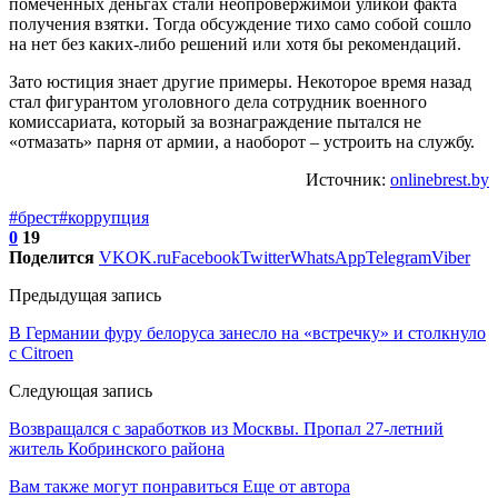
помеченных деньгах стали неопровержимой уликой факта
получения взятки. Тогда обсуждение тихо само собой сошло
на нет без каких-либо решений или хотя бы рекомендаций.
Зато юстиция знает другие примеры. Некоторое время назад
стал фигурантом уголовного дела сотрудник военного
комиссариата, который за вознаграждение пытался не
«отмазать» парня от армии, а наоборот – устроить на службу.
Источник:
onlinebrest.by
#брест
#коррупция
0
19
Поделится
VK
OK.ru
Facebook
Twitter
WhatsApp
Telegram
Viber
Предыдущая запись
В Германии фуру белоруса занесло на «встречку» и столкнуло
с Citroen
Следующая запись
Возвращался с заработков из Москвы. Пропал 27-летний
житель Кобринского района
Вам также могут понравиться
Еще от автора