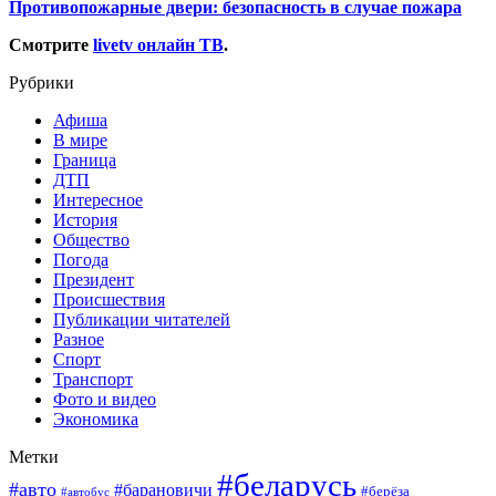
Противопожарные двери: безопасность в случае пожара
Смотрите
livetv онлайн ТВ
.
Рубрики
Афиша
В мире
Граница
ДТП
Интересное
История
Общество
Погода
Президент
Происшествия
Публикации читателей
Разное
Спорт
Транспорт
Фото и видео
Экономика
Метки
#беларусь
#авто
#барановичи
#берёза
#автобус