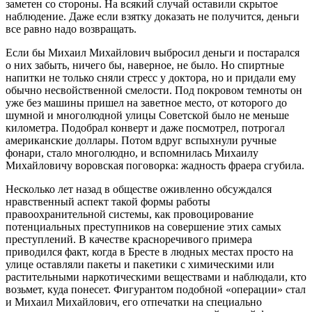
заметен со стороны. На всякий случай оставили скрытое
наблюдение. Даже если взятку доказать не получится, деньги
все равно надо возвращать.
Если бы Михаил Михайлович выбросил деньги и постарался
о них забыть, ничего бы, наверное, не было. Но спиртные
напитки не только сняли стресс у доктора, но и придали ему
обычно несвойственной смелости. Под покровом темноты он
уже без машины пришел на заветное место, от которого до
шумной и многолюдной улицы Советской было не меньше
километра. Подобрал конверт и даже посмотрел, потрогал
американские доллары. Потом вдруг вспыхнули ручные
фонари, стало многолюдно, и вспомнилась Михаилу
Михайловичу воровская поговорка: жадность фраера сгубила.
Несколько лет назад в обществе оживленно обсуждался
нравственный аспект такой формы работы
правоохранительной системы, как провоцирование
потенциальных преступников на совершение этих самых
преступлений. В качестве красноречивого примера
приводился факт, когда в Бресте в людных местах просто на
улице оставляли пакеты и пакетики с химическими или
растительными наркотическими веществами и наблюдали, кто
возьмет, куда понесет. Фигурантом подобной «операции» стал
и Михаил Михайлович, его отпечатки на специально