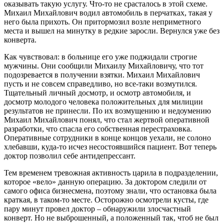
оказывать такую услугу. Что-то не срасталось в этой схеме.
Михаил Михайлович водил автомобиль в перчатках, такая у
него была прихоть. Он притормозил возле неприметного
места и вышел на минутку в редкие заросли. Вернулся уже без
конверта.
Как чувствовал: в больнице его уже поджидали строгие
мужчины. Они сообщили Михаилу Михайловичу, что тот
подозревается в получении взятки. Михаил Михайлович
пусть и не совсем справедливо, но все-таки возмутился.
Тщательный личный досмотр, и осмотр автомобиля, и
досмотр молодого человека положительных для милиции
результатов не принесли. По их возмущению и недоумению
Михаил Михайлович понял, что стал жертвой оперативной
разработки, что спасла его собственная перестраховка.
Оперативные сотрудники в конце концов уехали, не солоно
хлебавши, куда-то исчез несостоявшийся пациент. Вот теперь
доктор позволил себе антидепрессант.
Тем временем тревожная активность царила в подразделении,
которое «вело» данную операцию. За доктором следили от
самого офиса бизнесмена, поэтому знали, что остановка была
краткая, в таком-то месте. Осторожно осмотрели кусты, где
пару минут провел доктор – обнаружили злосчастный
конверт. Но не выброшенный, а положенный так, чтоб не был