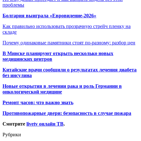
проблемы
Болгария выиграла «Евровидение-2026»
Как правильно использовать прозрачную стрейч пленку на
складе
Почему одинаковые памятники стоят по-разному: разбор цен
В Минске планируют открыть несколько новых
медицинских центров
Китайские врачи сообщили о результатах лечения диабета
без инсулина
Новые открытия в лечении рака и роль Германии в
онкологической медицине
Ремонт часов: что важно знать
Противопожарные двери: безопасность в случае пожара
Смотрите
livetv онлайн ТВ
.
Рубрики