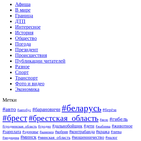
Афиша
В мире
Граница
ДТП
Интересное
История
Общество
Погода
Президент
Происшествия
Публикации читателей
Разное
Спорт
Транспорт
Фото и видео
Экономика
Метки
#беларусь
#авто
#барановичи
#берёза
#автобус
#брест
#брестская_область
#гибель
#вело
#дети
#животное
#дальнобойщик
#гродненская_область
#гродно
#жабинка
#кража
#зарплата
#контрабанда
#кобрин
#литва
#здоровье
#каменец
#минск
#мошенничество
#налог
#минская_область
#медицина