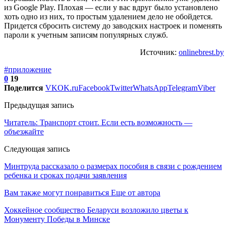
из Google Play. Плохая — если у вас вдруг было установлено
хоть одно из них, то простым удалением дело не обойдется.
Придется сбросить систему до заводских настроек и поменять
пароли к учетным записям популярных служб.
Источник:
onlinebrest.by
#приложение
0
19
Поделится
VK
OK.ru
Facebook
Twitter
WhatsApp
Telegram
Viber
Предыдущая запись
Читатель: Транспорт стоит. Если есть возможность —
объезжайте
Следующая запись
Минтруда рассказало о размерах пособия в связи с рождением
ребенка и сроках подачи заявления
Вам также могут понравиться
Еще от автора
Хоккейное сообщество Беларуси возложило цветы к
Монументу Победы в Минске