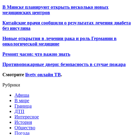
В Минске планируют открыть несколько новых
медицинских центров
Китайские врачи сообщили о результатах лечения диабета
без инсулина
Новые открытия в лечении рака и роль Германии в
онкологической медицине
Ремонт часов: что важно знать
Противопожарные двери: безопасность в случае пожара
Смотрите
livetv онлайн ТВ
.
Рубрики
Афиша
В мире
Граница
ДТП
Интересное
История
Общество
Погода