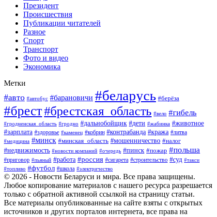
Президент
Происшествия
Публикации читателей
Разное
Спорт
Транспорт
Фото и видео
Экономика
Метки
#беларусь
#авто
#барановичи
#берёза
#автобус
#брест
#брестская_область
#гибель
#вело
#дети
#животное
#дальнобойщик
#гродненская_область
#гродно
#жабинка
#кража
#зарплата
#контрабанда
#кобрин
#литва
#здоровье
#каменец
#минск
#мошенничество
#налог
#минская_область
#медицина
#польша
#пинск
#недвижимость
#пожар
#очередь
#новости компаний
#россия
#работа
#суд
#приговор
#пьяный
#сигарета
#строительство
#такси
#футбол
#школа
#топливо
#электричество
© 2026 - Новости Беларуси и мира. Все права защищены.
Любое копирование материалов с нашего ресурса разрешается
только с обратной активной ссылкой на страницу статьи.
Все материалы опубликованные на сайте взяты с открытых
источников и других порталов интернета, все права на