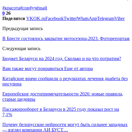
#красота
#сон
#учёный
0
26
Поделится
VK
OK.ru
Facebook
Twitter
WhatsApp
Telegram
Viber
Предыдущая запись
В Бресте состоялось закрытие мотосезона-2023. Фоторепортаж
Следующая запись
Бюджет Беларуси на 2024 год. Сколько и на что потратим?
Вам также могут понравиться
Еще от автора
Китайские врачи сообщили о результатах лечения диабета без
инсулина
Европейские достопримечательности 2026: новые правила,
старые шедевры
Пассажирооборот в Беларуси в 2025 году показал рост на
7,1%
Почему белорусские нейросети могут быть сильнее западных
— взгляд компании АИ БУСТ…