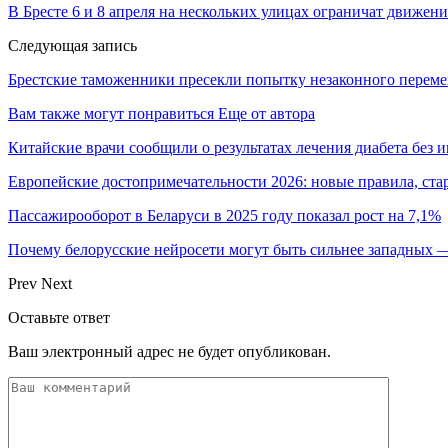
В Бресте 6 и 8 апреля на нескольких улицах ограничат движени
Следующая запись
Брестские таможенники пресекли попытку незаконного перем
Вам также могут понравиться
Еще от автора
Китайские врачи сообщили о результатах лечения диабета без 
Европейские достопримечательности 2026: новые правила, ст
Пассажирооборот в Беларуси в 2025 году показал рост на 7,1%
Почему белорусские нейросети могут быть сильнее западных
Prev
Next
Оставьте ответ
Ваш электронный адрес не будет опубликован.