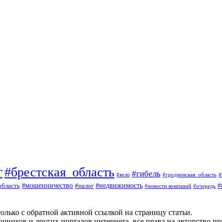
т
#брестская_область
#гибель
#вело
#гродненская_область
#
#
#мошенничество
#налог
#недвижимость
область
#очередь
#новости компаний
олько с обратной активной ссылкой на страницу статьи.
чников и других порталов интернета, все права на авторство п