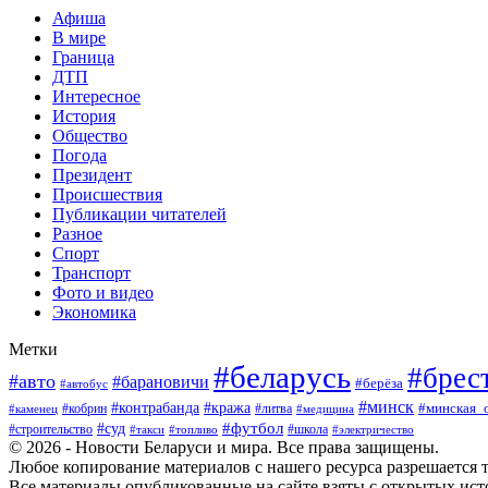
Афиша
В мире
Граница
ДТП
Интересное
История
Общество
Погода
Президент
Происшествия
Публикации читателей
Разное
Спорт
Транспорт
Фото и видео
Экономика
Метки
#беларусь
#брес
#авто
#барановичи
#берёза
#автобус
#минск
#кража
#контрабанда
#кобрин
#литва
#минская_
#каменец
#медицина
#футбол
#суд
#школа
#строительство
#такси
#топливо
#электричество
© 2026 - Новости Беларуси и мира. Все права защищены.
Любое копирование материалов с нашего ресурса разрешается т
Все материалы опубликованные на сайте взяты с открытых исто