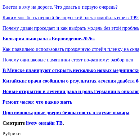
Влетел в яму на дороге. Что делать в первую очередь?
Каким мог быть первый белорусский электромобиль еще в 19
Почему диван проседает и как выбрать модель без этой пробл
Болгария выиграла «Евровидение-2026»
Как правильно использовать прозрачную стрейч пленку на скл
Почему одинаковые памятники стоят по-разному: разбор цен
В Минске планируют открыть несколько новых медицински
Китайские врачи сообщили о результатах лечения диабета б
Новые открытия в лечении рака и роль Германии в онколо
Ремонт часов: что важно знать
Противопожарные двери: безопасность в случае пожара
Смотрите
livetv онлайн ТВ
.
Рубрики