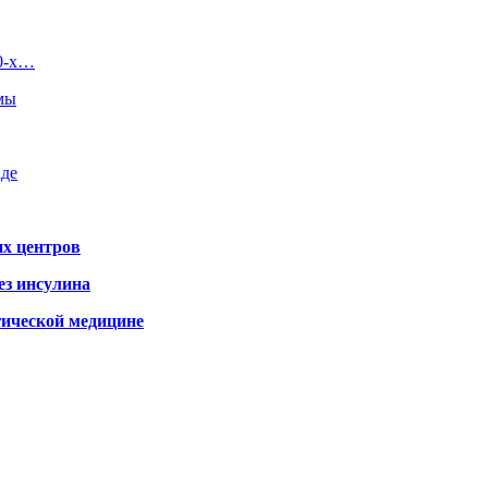
90-х…
емы
аде
х центров
ез инсулина
гической медицине