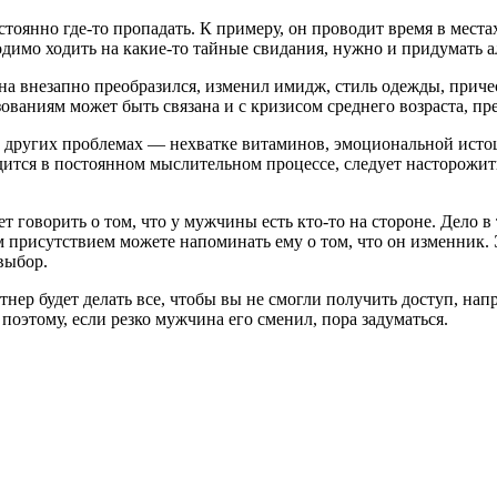
оянно где-то пропадать. К примеру, он проводит время в местах,
одимо ходить на какие-то тайные свидания, нужно и придумать а
внезапно преобразился, изменил имидж, стиль одежды, прическу
азованиям может быть связана и с кризисом среднего возраста, п
о других проблемах — нехватке витаминов, эмоциональной истоще
аходится в постоянном мыслительном процессе, следует насторож
говорить о том, что у мужчины есть кто-то на стороне. Дело в т
им присутствием можете напоминать ему о том, что он изменник. 
выбор.
ер будет делать все, чтобы вы не смогли получить доступ, напр
поэтому, если резко мужчина его сменил, пора задуматься.