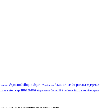
#дети
#животное
#дальнобойщик
#зарплата
гродно
#жабинка
#здоровье
#польша
#россия
пинск
#пожар
#работа
#приговор
#пьяный
#сигарета
ринадлежат их законным владельцам.