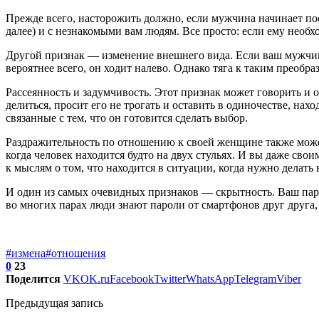
Прежде всего, насторожить должно, если мужчина начинает пост
далее) и с незнакомыми вам людям. Все просто: если ему необх
Другой признак — изменение внешнего вида. Если ваш мужчина 
вероятнее всего, он ходит налево. Однако тяга к таким преобр
Рассеянность и задумчивость. Этот признак может говорить и 
делиться, просит его не трогать и оставить в одиночестве, н
связанные с тем, что он готовится сделать выбор.
Раздражительность по отношению к своей женщине также может 
когда человек находится будто на двух стульях. И вы даже сво
к мыслям о том, что находится в ситуации, когда нужно делать 
И один из самых очевидных признаков — скрытность. Ваш партн
во многих парах люди знают пароли от смартфонов друг друга, 
#измена
#отношения
0
23
Поделится
VK
OK.ru
Facebook
Twitter
WhatsApp
Telegram
Viber
Предыдущая запись