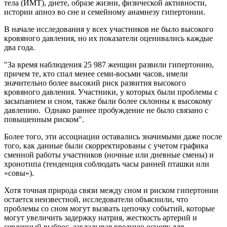
тела (ИМТ), диете, образе жизни, физической активности,
истории апноэ во сне и семейному анамнезу гипертонии.
В начале исследования у всех участников не было высокого
кровяного давления, но их показатели оценивались каждые
два года.
"За время наблюдения 25 987 женщин развили гипертонию,
причем те, кто спал менее семи-восьми часов, имели
значительно более высокий риск развития высокого
кровяного давления. Участники, у которых были проблемы с
засыпанием и сном, также были более склонны к высокому
давлению. Однако раннее пробуждение не было связано с
повышенным риском".
Более того, эти ассоциации оставались значимыми даже после
того, как данные были скорректированы с учетом графика
сменной работы участников (ночные или дневные смены) и
хронотипа (тенденция соблюдать часы ранней пташки или
«совы»).
Хотя точная природа связи между сном и риском гипертонии
остается неизвестной, исследователи объяснили, что
проблемы со сном могут вызвать цепочку событий, которые
могут увеличить задержку натрия, жесткость артерий и
сердечный выброс, закладывая вредную основу для