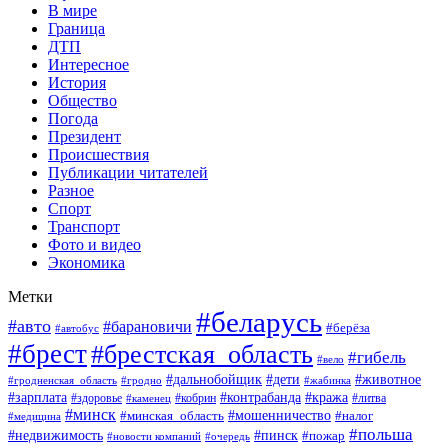
В мире
Граница
ДТП
Интересное
История
Общество
Погода
Президент
Происшествия
Публикации читателей
Разное
Спорт
Транспорт
Фото и видео
Экономика
Метки
#беларусь
#авто
#барановичи
#берёза
#автобус
#брест
#брестская_область
#гибель
#вело
#дети
#животное
#дальнобойщик
#гродненская_область
#гродно
#жабинка
#кража
#зарплата
#контрабанда
#кобрин
#литва
#здоровье
#каменец
#минск
#мошенничество
#налог
#минская_область
#медицина
#польша
#пинск
#недвижимость
#пожар
#очередь
#новости компаний