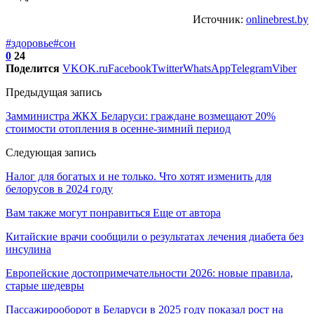
Источник:
onlinebrest.by
#здоровье
#сон
0
24
Поделится
VK
OK.ru
Facebook
Twitter
WhatsApp
Telegram
Viber
Предыдущая запись
Замминистра ЖКХ Беларуси: граждане возмещают 20%
стоимости отопления в осенне-зимний период
Следующая запись
Налог для богатых и не только. Что хотят изменить для
белорусов в 2024 году
Вам также могут понравиться
Еще от автора
Китайские врачи сообщили о результатах лечения диабета без
инсулина
Европейские достопримечательности 2026: новые правила,
старые шедевры
Пассажирооборот в Беларуси в 2025 году показал рост на