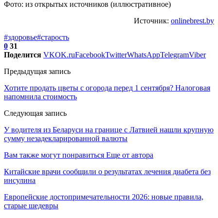
Фото: из открытых источников (иллюстративное)
Источник:
onlinebrest.by
#здоровье
#старость
0
31
Поделится
VK
OK.ru
Facebook
Twitter
WhatsApp
Telegram
Viber
Предыдущая запись
Хотите продать цветы с огорода перед 1 сентября? Налоговая
напомнила стоимость
Следующая запись
У водителя из Беларуси на границе с Латвией нашли крупную
сумму незадекларированной валюты
Вам также могут понравиться
Еще от автора
Китайские врачи сообщили о результатах лечения диабета без
инсулина
Европейские достопримечательности 2026: новые правила,
старые шедевры