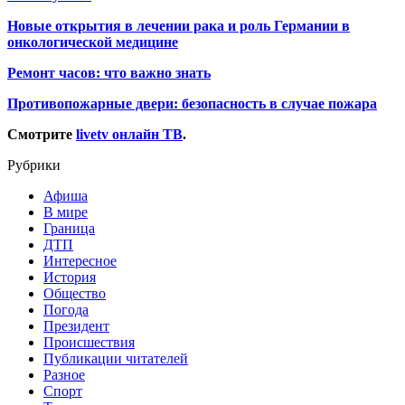
Новые открытия в лечении рака и роль Германии в
онкологической медицине
Ремонт часов: что важно знать
Противопожарные двери: безопасность в случае пожара
Смотрите
livetv онлайн ТВ
.
Рубрики
Афиша
В мире
Граница
ДТП
Интересное
История
Общество
Погода
Президент
Происшествия
Публикации читателей
Разное
Спорт