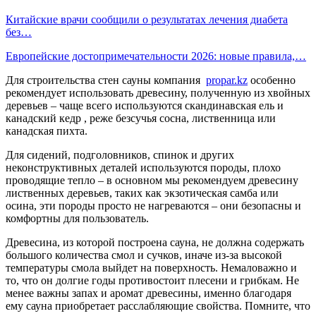
Китайские врачи сообщили о результатах лечения диабета
без…
Европейские достопримечательности 2026: новые правила,…
Для строительства стен сауны компания
propar.kz
особенно
рекомендует использовать древесину, полученную из хвойных
деревьев – чаще всего используются скандинавская ель и
канадский кедр , реже безсучья сосна, лиственница или
канадская пихта.
Для сидений, подголовников, спинок и других
неконструктивных деталей используются породы, плохо
проводящие тепло – в основном мы рекомендуем древесину
лиственных деревьев, таких как экзотическая самба или
осина, эти породы просто не нагреваются – они безопасны и
комфортны для пользователь.
Древесина, из которой построена сауна, не должна содержать
большого количества смол и сучков, иначе из-за высокой
температуры смола выйдет на поверхность. Немаловажно и
то, что он долгие годы противостоит плесени и грибкам. Не
менее важны запах и аромат древесины, именно благодаря
ему сауна приобретает расслабляющие свойства. Помните, что