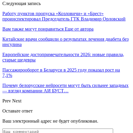
Следующая запись
Работу пунктов пропуска «Козловичи» и «Брест»
проинспектировал Председатель ГТК Владимир Орловский
Вам также могут понравиться
Еще от автора
Китайские врачи сообщили о результатах лечения диабета без
инсулина
Европейские достопримечательности 2026: новые правила,
старые шедевры
Пассажирооборот в Беларуси в 2025 году показал рост на
7,1%
Почему белорусские нейросети могут быть сильнее западных
— взгляд компании АИ БУСТ…
Prev
Next
Оставьте ответ
Ваш электронный адрес не будет опубликован.