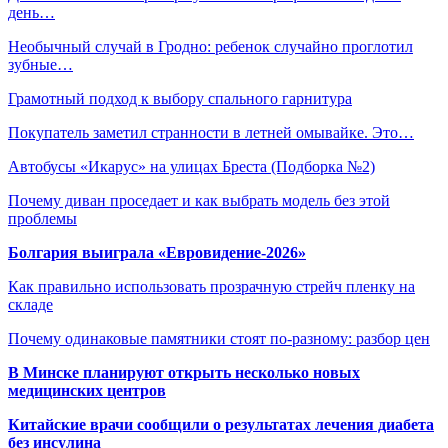
день…
Необычный случай в Гродно: ребенок случайно проглотил
зубные…
Грамотный подход к выбору спального гарнитура
Покупатель заметил странности в летней омывайке. Это…
Автобусы «Икарус» на улицах Бреста (Подборка №2)
Почему диван проседает и как выбрать модель без этой
проблемы
Болгария выиграла «Евровидение-2026»
Как правильно использовать прозрачную стрейч пленку на
складе
Почему одинаковые памятники стоят по-разному: разбор цен
В Минске планируют открыть несколько новых
медицинских центров
Китайские врачи сообщили о результатах лечения диабета
без инсулина