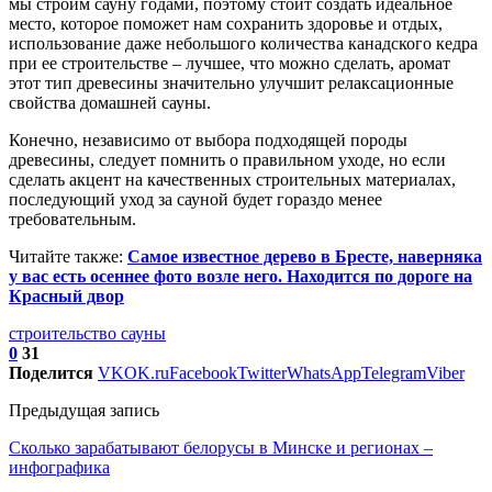
мы строим сауну годами, поэтому стоит создать идеальное
место, которое поможет нам сохранить здоровье и отдых,
использование даже небольшого количества канадского кедра
при ее строительстве – лучшее, что можно сделать, аромат
этот тип древесины значительно улучшит релаксационные
свойства домашней сауны.
Конечно, независимо от выбора подходящей породы
древесины, следует помнить о правильном уходе, но если
сделать акцент на качественных строительных материалах,
последующий уход за сауной будет гораздо менее
требовательным.
Читайте также:
Самое известное дерево в Бресте, наверняка
у вас есть осеннее фото возле него. Находится по дороге на
Красный двор
строительство сауны
0
31
Поделится
VK
OK.ru
Facebook
Twitter
WhatsApp
Telegram
Viber
Предыдущая запись
Сколько зарабатывают белорусы в Минске и регионах –
инфографика