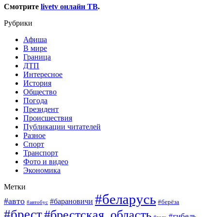
Смотрите
livetv онлайн ТВ
.
Рубрики
Афиша
В мире
Граница
ДТП
Интересное
История
Общество
Погода
Президент
Происшествия
Публикации читателей
Разное
Спорт
Транспорт
Фото и видео
Экономика
Метки
#беларусь
#авто
#барановичи
#берёза
#автобус
#брест
#брестская_область
#гибель
#вело