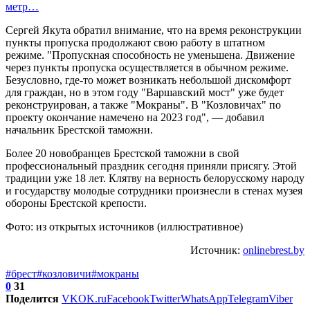
метр…
Сергей Якута обратил внимание, что на время реконструкции
пункты пропуска продолжают свою работу в штатном
режиме. "Пропускная способность не уменьшена. Движение
через пункты пропуска осуществляется в обычном режиме.
Безусловно, где-то может возникать небольшой дискомфорт
для граждан, но в этом году "Варшавский мост" уже будет
реконструирован, а также "Мокраны". В "Козловичах" по
проекту окончание намечено на 2023 год", — добавил
начальник Брестской таможни.
Более 20 новобранцев Брестской таможни в свой
профессиональный праздник сегодня приняли присягу. Этой
традиции уже 18 лет. Клятву на верность белорусскому народу
и государству молодые сотрудники произнесли в стенах музея
обороны Брестской крепости.
Фото: из открытых источников (иллюстративное)
Источник:
onlinebrest.by
#брест
#козловичи
#мокраны
0
31
Поделится
VK
OK.ru
Facebook
Twitter
WhatsApp
Telegram
Viber