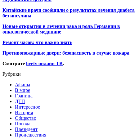
Китайские врачи сообщили о результатах лечения диабета
без инсулина
Новые открытия в лечении рака и роль Германии в
онкологической медицине
Ремонт часов: что важно знать
Противопожарные двери: безопасность в случае пожара
Смотрите
livetv онлайн ТВ
.
Рубрики
Афиша
В мире
Граница
ДТП
Интересное
История
Общество
Погода
Президент
Происшествия