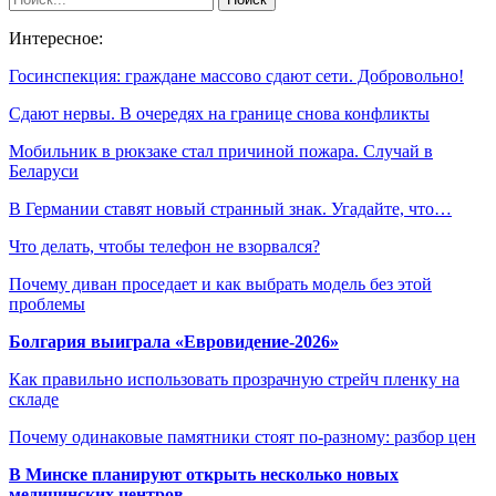
Интересное:
Госинспекция: граждане массово сдают сети. Добровольно!
Сдают нервы. В очередях на границе снова конфликты
Мобильник в рюкзаке стал причиной пожара. Случай в
Беларуси
В Германии ставят новый странный знак. Угадайте, что…
Что делать, чтобы телефон не взорвался?
Почему диван проседает и как выбрать модель без этой
проблемы
Болгария выиграла «Евровидение-2026»
Как правильно использовать прозрачную стрейч пленку на
складе
Почему одинаковые памятники стоят по-разному: разбор цен
В Минске планируют открыть несколько новых
медицинских центров