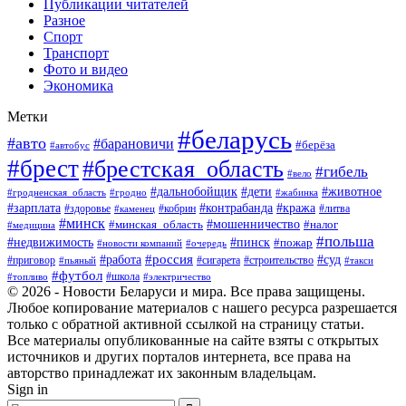
Публикации читателей
Разное
Спорт
Транспорт
Фото и видео
Экономика
Метки
#беларусь
#авто
#барановичи
#берёза
#автобус
#брест
#брестская_область
#гибель
#вело
#дети
#животное
#дальнобойщик
#гродненская_область
#гродно
#жабинка
#кража
#зарплата
#контрабанда
#кобрин
#литва
#здоровье
#каменец
#минск
#мошенничество
#налог
#минская_область
#медицина
#польша
#пинск
#недвижимость
#пожар
#очередь
#новости компаний
#россия
#работа
#суд
#приговор
#пьяный
#сигарета
#строительство
#такси
#футбол
#школа
#топливо
#электричество
© 2026 - Новости Беларуси и мира. Все права защищены.
Любое копирование материалов с нашего ресурса разрешается
только с обратной активной ссылкой на страницу статьи.
Все материалы опубликованные на сайте взяты с открытых
источников и других порталов интернета, все права на
авторство принадлежат их законным владельцам.
Sign in