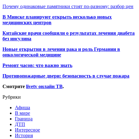
Почему одинаковые памятники стоят по-разному: разбор цен
В Минске планируют открыть несколько новых
медицинских центров
Китайские врачи сообщили о результатах лечения диабета
без инсулина
Новые открытия в лечении рака и роль Германии в
онкологической медицине
Ремонт часов: что важно знать
Противопожарные двери: безопасность в случае пожара
Смотрите
livetv онлайн ТВ
.
Рубрики
Афиша
В мире
Граница
ДТП
Интересное
История