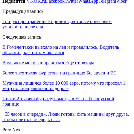
Поделится
VK
OK.ru
Facebook
Twitter
WhatsApp
Telegram
Viber
Предыдущая запись
Три распространенные причины, которые объясняют
усталость после сна
Следующая запись
В Гомеле такси выехало на лед и провалилось. Водитель
объяснил, как он там оказался
Вам также могут понравиться
Еще от автора
Более трех тысяч фур стоит на границах Беларуси и ЕС
Мужчина лишился более 10 000 евро, потому что проехал 1
метр по «неправильной» дороге
Почти 2 тысячи фур ждут выезда в ЕС на белорусской
границе
«55 часов в очереди». Люди готовы бить машины друг друга,
чтобы влезть в очередь на…
Prev
Next