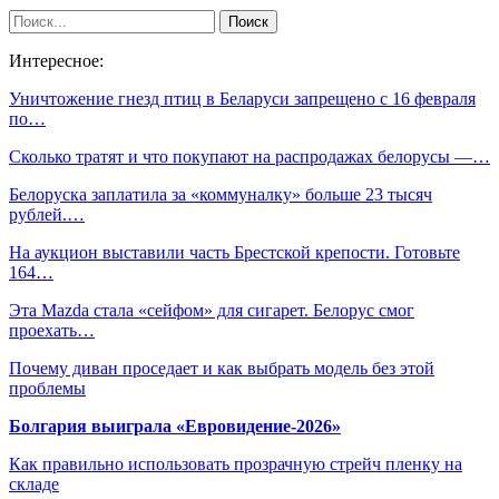
Интересное:
Уничтожение гнезд птиц в Беларуси запрещено с 16 февраля
по…
Сколько тратят и что покупают на распродажах белорусы —…
Белоруска заплатила за «коммуналку» больше 23 тысяч
рублей.…
На аукцион выставили часть Брестской крепости. Готовьте
164…
Эта Mazda стала «сейфом» для сигарет. Белорус смог
проехать…
Почему диван проседает и как выбрать модель без этой
проблемы
Болгария выиграла «Евровидение-2026»
Как правильно использовать прозрачную стрейч пленку на
складе