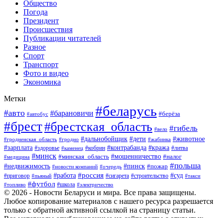
Общество
Погода
Президент
Происшествия
Публикации читателей
Разное
Спорт
Транспорт
Фото и видео
Экономика
Метки
#беларусь
#авто
#барановичи
#берёза
#автобус
#брест
#брестская_область
#гибель
#вело
#дети
#животное
#дальнобойщик
#гродненская_область
#гродно
#жабинка
#кража
#зарплата
#контрабанда
#кобрин
#литва
#здоровье
#каменец
#минск
#мошенничество
#налог
#минская_область
#медицина
#польша
#пинск
#недвижимость
#пожар
#очередь
#новости компаний
#россия
#работа
#суд
#приговор
#пьяный
#сигарета
#строительство
#такси
#футбол
#школа
#топливо
#электричество
© 2026 - Новости Беларуси и мира. Все права защищены.
Любое копирование материалов с нашего ресурса разрешается
только с обратной активной ссылкой на страницу статьи.