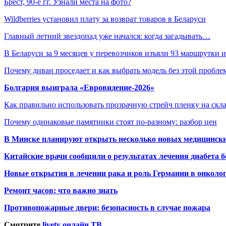
Брест, 90-е гг. Узнали места на фото?
Wildberries установил плату за возврат товаров в Беларуси
Главный летний звездопад уже начался: когда загадывать…
В Беларуси за 9 месяцев у перевозчиков изъяли 93 маршрутки
Почему диван проседает и как выбрать модель без этой пробл
Болгария выиграла «Евровидение-2026»
Как правильно использовать прозрачную стрейч пленку на скл
Почему одинаковые памятники стоят по-разному: разбор цен
В Минске планируют открыть несколько новых медицински
Китайские врачи сообщили о результатах лечения диабета б
Новые открытия в лечении рака и роль Германии в онколо
Ремонт часов: что важно знать
Противопожарные двери: безопасность в случае пожара
Смотрите
livetv онлайн ТВ
.