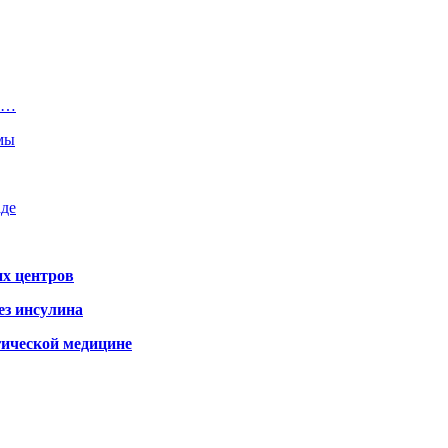
 и…
емы
аде
х центров
ез инсулина
гической медицине