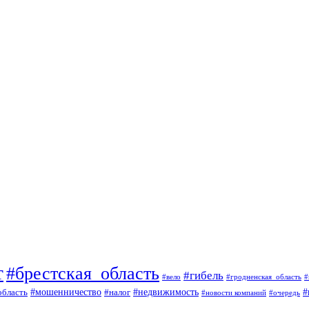
т
#брестская_область
#гибель
#вело
#гродненская_область
#
#
#мошенничество
#налог
#недвижимость
область
#очередь
#новости компаний