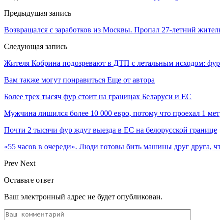
Предыдущая запись
Возвращался с заработков из Москвы. Пропал 27-летний жител
Следующая запись
Жителя Кобрина подозревают в ДТП с летальным исходом: фура
Вам также могут понравиться
Еще от автора
Более трех тысяч фур стоит на границах Беларуси и ЕС
Мужчина лишился более 10 000 евро, потому что проехал 1 ме
Почти 2 тысячи фур ждут выезда в ЕС на белорусской границе
«55 часов в очереди». Люди готовы бить машины друг друга, ч
Prev
Next
Оставьте ответ
Ваш электронный адрес не будет опубликован.