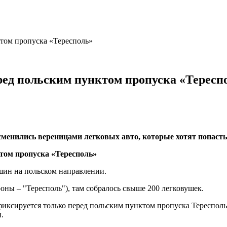
том пропуска «Тересполь»
ред польским пунктом пропуска «Тересп
сменились вереницами легковых авто, которые хотят попасть
шин на польском направлении.
оны – "Тересполь"), там собралось свыше 200 легковушек.
иксируется только перед польским пунктом пропуска Тересполь
.