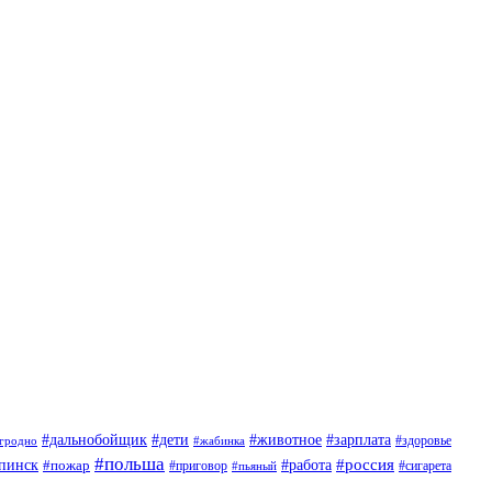
#дети
#животное
#дальнобойщик
#зарплата
гродно
#жабинка
#здоровье
#польша
#россия
пинск
#пожар
#работа
#приговор
#пьяный
#сигарета