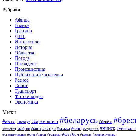
Рубрики
Афиша
В мире
Граница
ДТП
Интересное
История
Общество
Погода
Президент
Происшествия
Публикации читателей
Разное
Спорт
Транспорт
Фото и видео
Экономика
Метки
#беларусь
#брес
#авто
#барановичи
#берёза
#автобус
#минск
#кража
#контрабанда
#кобрин
#литва
#минская_
#каменец
#медицина
#футбол
#суд
#школа
#строительство
#такси
#топливо
#электричество