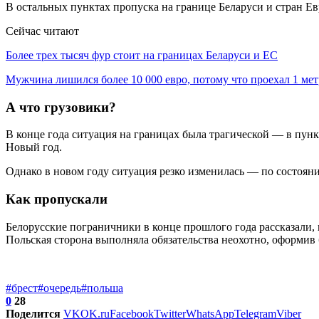
В остальных пунктах пропуска на границе Беларуси и стран Ев
Сейчас читают
Более трех тысяч фур стоит на границах Беларуси и ЕС
Мужчина лишился более 10 000 евро, потому что проехал 1 м
А что грузовики?
В конце года ситуация на границах была трагической — в пунк
Новый год.
Однако в новом году ситуация резко изменилась — по состояни
Как пропускали
Белорусские пограничники в конце прошлого года рассказали,
Польская сторона выполняла обязательства неохотно, оформив
#брест
#очередь
#польша
0
28
Поделится
VK
OK.ru
Facebook
Twitter
WhatsApp
Telegram
Viber