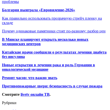
проблемы
Болгария выиграла «Евровидение-2026»
Как правильно использовать прозрачную стрейч пленку на
складе
Почему одинаковые памятники стоят по-разному: разбор цен
В Минске планируют открыть несколько новых
медицинских центров
Китайские врачи сообщили о результатах лечения диабета
без инсулина
Новые открытия в лечении рака и роль Германии в
онкологической медицине
Ремонт часов: что важно знать
Противопожарные двери: безопасность в случае пожара
Смотрите
livetv онлайн ТВ
.
Рубрики