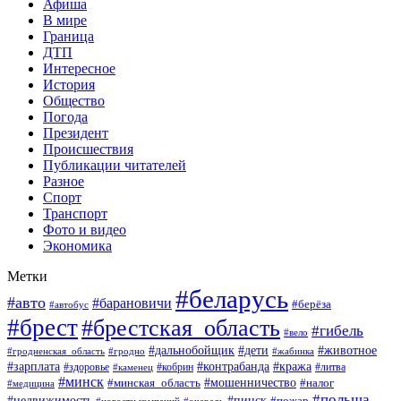
Афиша
В мире
Граница
ДТП
Интересное
История
Общество
Погода
Президент
Происшествия
Публикации читателей
Разное
Спорт
Транспорт
Фото и видео
Экономика
Метки
#беларусь
#авто
#барановичи
#берёза
#автобус
#брест
#брестская_область
#гибель
#вело
#дети
#животное
#дальнобойщик
#гродненская_область
#гродно
#жабинка
#кража
#зарплата
#контрабанда
#кобрин
#литва
#здоровье
#каменец
#минск
#мошенничество
#налог
#минская_область
#медицина
#польша
#пинск
#недвижимость
#пожар
#очередь