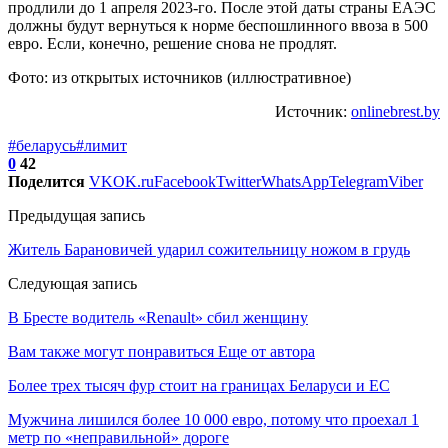
продлили до 1 апреля 2023-го. После этой даты страны ЕАЭС
должны будут вернуться к норме беспошлинного ввоза в 500
евро. Если, конечно, решение снова не продлят.
Фото: из открытых источников (иллюстративное)
Источник:
onlinebrest.by
#беларусь
#лимит
0
42
Поделится
VK
OK.ru
Facebook
Twitter
WhatsApp
Telegram
Viber
Предыдущая запись
Житель Барановичей ударил сожительницу ножом в грудь
Следующая запись
В Бресте водитель «Renault» сбил женщину
Вам также могут понравиться
Еще от автора
Более трех тысяч фур стоит на границах Беларуси и ЕС
Мужчина лишился более 10 000 евро, потому что проехал 1
метр по «неправильной» дороге