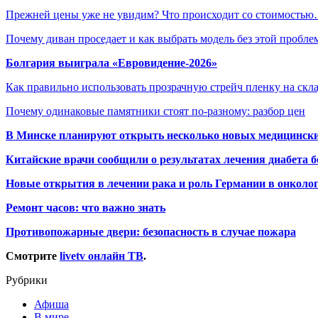
Прежней цены уже не увидим? Что происходит со стоимость
Почему диван проседает и как выбрать модель без этой пробл
Болгария выиграла «Евровидение-2026»
Как правильно использовать прозрачную стрейч пленку на скл
Почему одинаковые памятники стоят по-разному: разбор цен
В Минске планируют открыть несколько новых медицински
Китайские врачи сообщили о результатах лечения диабета б
Новые открытия в лечении рака и роль Германии в онколо
Ремонт часов: что важно знать
Противопожарные двери: безопасность в случае пожара
Смотрите
livetv онлайн ТВ
.
Рубрики
Афиша
В мире