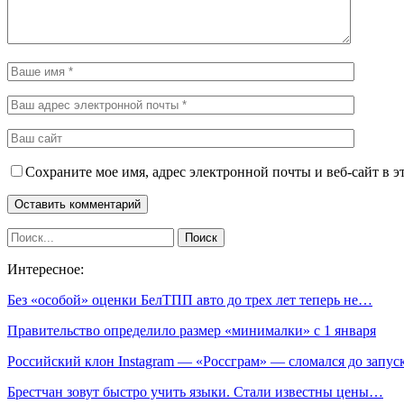
Сохраните мое имя, адрес электронной почты и веб-сайт в э
Интересное:
Без «особой» оценки БелТПП авто до трех лет теперь не…
Правительство определило размер «минималки» с 1 января
Российский клон Instagram — «Россграм» — сломался до запус
Брестчан зовут быстро учить языки. Стали известны цены…