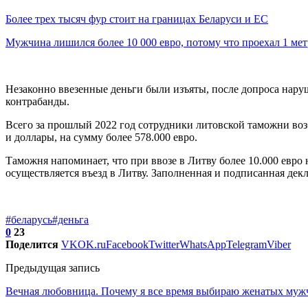
Более трех тысяч фур стоит на границах Беларуси и ЕС
Мужчина лишился более 10 000 евро, потому что проехал 1 м
Незаконно ввезенные деньги были изъяты, после допроса наруш
контрабанды.
Всего за прошлый 2022 год сотрудники литовской таможни воз
и доллары, на сумму более 578.000 евро.
Таможня напоминает, что при ввозе в Литву более 10.000 евро
осуществляется въезд в Литву. Заполненная и подписанная дек
#беларусь
#деньга
0
23
Поделится
VK
OK.ru
Facebook
Twitter
WhatsApp
Telegram
Viber
Предыдущая запись
Вечная любовница. Почему я все время выбираю женатых муж