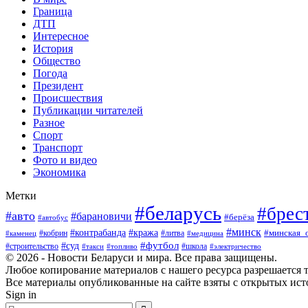
Граница
ДТП
Интересное
История
Общество
Погода
Президент
Происшествия
Публикации читателей
Разное
Спорт
Транспорт
Фото и видео
Экономика
Метки
#беларусь
#брес
#авто
#барановичи
#берёза
#автобус
#минск
#кража
#контрабанда
#кобрин
#литва
#минская_
#каменец
#медицина
#футбол
#суд
#школа
#строительство
#такси
#топливо
#электричество
© 2026 - Новости Беларуси и мира. Все права защищены.
Любое копирование материалов с нашего ресурса разрешается т
Все материалы опубликованные на сайте взяты с открытых исто
Sign in