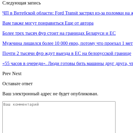
Следующая запись
ЧП в Витебской области: Ford Transit застрял из-за поломки на 
Вам также могут понравиться
Еще от автора
Более трех тысяч фур стоит на границах Беларуси и ЕС
Мужчина лишился более 10 000 евро, потому что проехал 1 ме
Почти 2 тысячи фур ждут выезда в ЕС на белорусской границе
«55 часов в очереди». Люди готовы бить машины друг друга, ч
Prev
Next
Оставьте ответ
Ваш электронный адрес не будет опубликован.