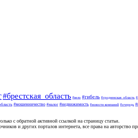
т
#брестская_область
#гибель
#вело
#гродненская_область
#
#
#мошенничество
#налог
#недвижимость
область
#очередь
#новости компаний
олько с обратной активной ссылкой на страницу статьи.
чников и других порталов интернета, все права на авторство п