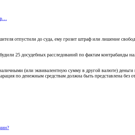
етр…
ителя отпустили до суда, ему грозит штраф или лишение свободы
будили 25 досудебных расследований по фактам контрабанды нал
 наличными (или эквивалентную сумму в другой валюте) деньги 
ларация по денежным средствам должна быть представлена ​​без о
чин?