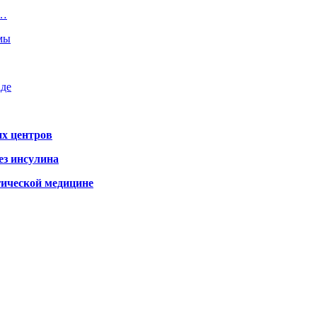
ю…
емы
аде
х центров
ез инсулина
гической медицине