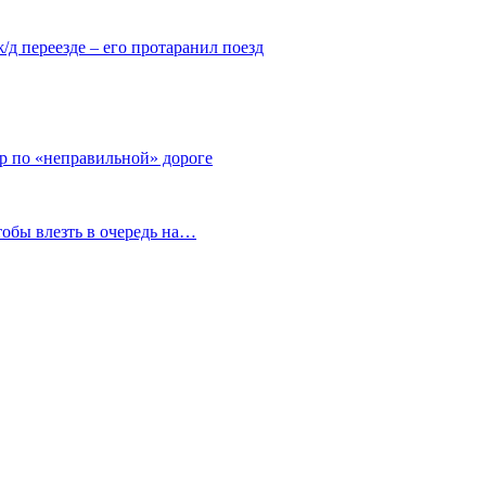
ж/д переезде – его протаранил поезд
тр по «неправильной» дороге
тобы влезть в очередь на…