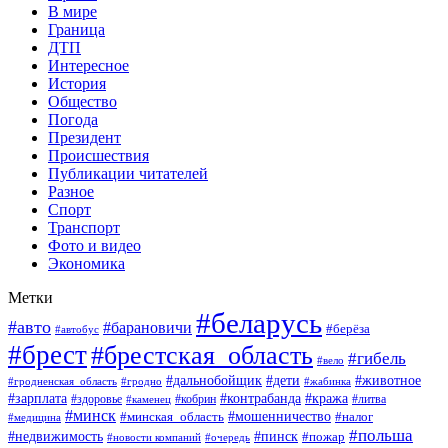
В мире
Граница
ДТП
Интересное
История
Общество
Погода
Президент
Происшествия
Публикации читателей
Разное
Спорт
Транспорт
Фото и видео
Экономика
Метки
#беларусь
#авто
#барановичи
#берёза
#автобус
#брест
#брестская_область
#гибель
#вело
#дети
#животное
#дальнобойщик
#гродненская_область
#гродно
#жабинка
#кража
#зарплата
#контрабанда
#кобрин
#литва
#здоровье
#каменец
#минск
#мошенничество
#налог
#минская_область
#медицина
#польша
#пинск
#недвижимость
#пожар
#очередь
#новости компаний