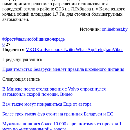
нами принято решение о разрешении использования
городской земли в районе СЭЗ на Л.Рябцева и у Каменецкого
кольца общей площадью 1,7 Га. для стоянки большегрузных
автомобилей.
Источник:
onlinebrest.by
#брест
#дальнобойщик
#очередь
0
27
Поделится
VK
OK.ru
Facebook
Twitter
WhatsApp
Telegram
Viber
Предыдущая запись
Правительство Беларуси меняет правила школьного питания
Следующая запись
В Минске после столкновения с Volvo опрокинулся
автомобиль скорой помощи. Видео
Вам также могут понравиться
Еще от автора
Более трех тысяч фур стоит на границах Беларуси и ЕС
Мужчина лишился более 10 000 евро, потому что проехал 1
метр по «неправильной» дороге