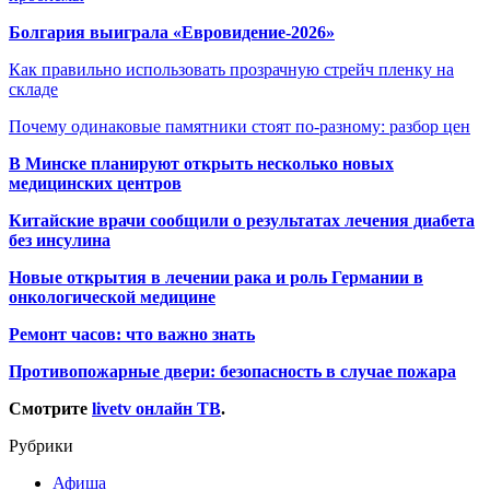
Болгария выиграла «Евровидение-2026»
Как правильно использовать прозрачную стрейч пленку на
складе
Почему одинаковые памятники стоят по-разному: разбор цен
В Минске планируют открыть несколько новых
медицинских центров
Китайские врачи сообщили о результатах лечения диабета
без инсулина
Новые открытия в лечении рака и роль Германии в
онкологической медицине
Ремонт часов: что важно знать
Противопожарные двери: безопасность в случае пожара
Смотрите
livetv онлайн ТВ
.
Рубрики
Афиша