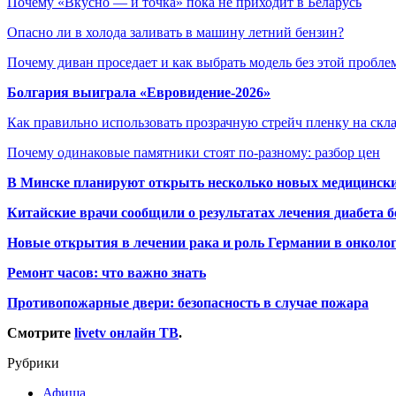
Почему «Вкусно — и точка» пока не приходит в Беларусь
Опасно ли в холода заливать в машину летний бензин?
Почему диван проседает и как выбрать модель без этой пробл
Болгария выиграла «Евровидение-2026»
Как правильно использовать прозрачную стрейч пленку на скл
Почему одинаковые памятники стоят по-разному: разбор цен
В Минске планируют открыть несколько новых медицински
Китайские врачи сообщили о результатах лечения диабета б
Новые открытия в лечении рака и роль Германии в онколо
Ремонт часов: что важно знать
Противопожарные двери: безопасность в случае пожара
Смотрите
livetv онлайн ТВ
.
Рубрики
Афиша