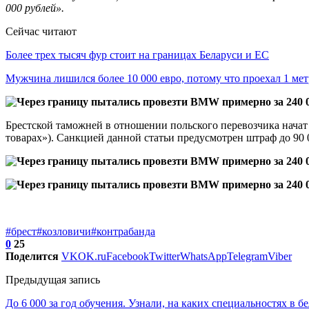
000 рублей».
Сейчас читают
Более трех тысяч фур стоит на границах Беларуси и ЕС
Мужчина лишился более 10 000 евро, потому что проехал 1 м
Брестской таможней в отношении польского перевозчика начат
товарах»). Санкцией данной статьи предусмотрен штраф до 90 
#брест
#козловичи
#контрабанда
0
25
Поделится
VK
OK.ru
Facebook
Twitter
WhatsApp
Telegram
Viber
Предыдущая запись
До 6 000 за год обучения. Узнали, на каких специальностях в 