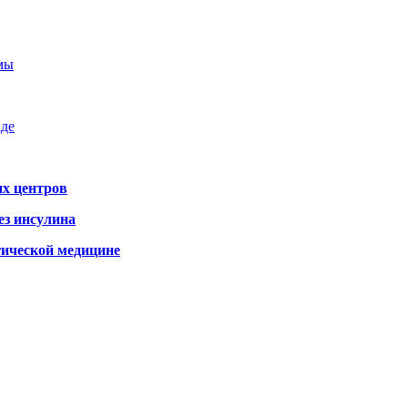
емы
аде
х центров
ез инсулина
гической медицине