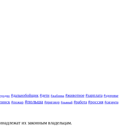
#дети
#животное
#дальнобойщик
#зарплата
гродно
#жабинка
#здоровье
#польша
#россия
пинск
#пожар
#работа
#приговор
#пьяный
#сигарета
ринадлежат их законным владельцам.