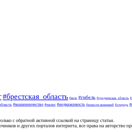
т
#брестская_область
#гибель
#вело
#гродненская_область
#
#
#мошенничество
#налог
#недвижимость
область
#очередь
#новости компаний
олько с обратной активной ссылкой на страницу статьи.
чников и других порталов интернета, все права на авторство п