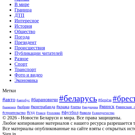
В мире
Граница
ДТП
Интересное
История
Общество
Погода
Президент
Происшествия
Публикации читателей
Разное
Спорт
Транспорт
Фото и видео
Экономика
Метки
#беларусь
#брес
#авто
#барановичи
#берёза
#автобус
#минск
#кража
#контрабанда
#кобрин
#литва
#минская_
#каменец
#медицина
#футбол
#суд
#школа
#строительство
#такси
#топливо
#электричество
© 2026 - Новости Беларуси и мира. Все права защищены.
Любое копирование материалов с нашего ресурса разрешается т
Все материалы опубликованные на сайте взяты с открытых исто
Sign in