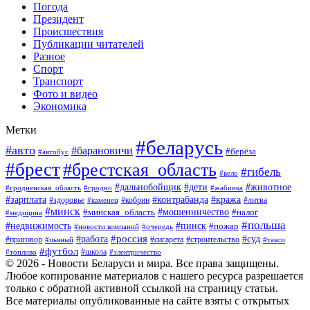
Погода
Президент
Происшествия
Публикации читателей
Разное
Спорт
Транспорт
Фото и видео
Экономика
Метки
#беларусь
#авто
#барановичи
#берёза
#автобус
#брест
#брестская_область
#гибель
#вело
#дети
#животное
#дальнобойщик
#гродненская_область
#гродно
#жабинка
#кража
#зарплата
#контрабанда
#кобрин
#литва
#здоровье
#каменец
#минск
#мошенничество
#налог
#минская_область
#медицина
#польша
#пинск
#недвижимость
#пожар
#очередь
#новости компаний
#россия
#работа
#суд
#приговор
#пьяный
#сигарета
#строительство
#такси
#футбол
#школа
#топливо
#электричество
© 2026 - Новости Беларуси и мира. Все права защищены.
Любое копирование материалов с нашего ресурса разрешается
только с обратной активной ссылкой на страницу статьи.
Все материалы опубликованные на сайте взяты с открытых