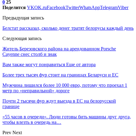
0
25
Поделится
VK
OK.ru
Facebook
Twitter
WhatsApp
Telegram
Viber
Предыдущая запись
Белстат рассказал, сколько денег тратят белорусы каждый день
Следующая запись
Житель Березовского района на арендованном Porsche
Cayenne снес столб и знак
Вам также могут понравиться
Еще от автора
Более трех тысяч фур стоит на границах Беларуси и ЕС
Мужчина лишился более 10 000 евро, потому что проехал 1
метр по «неправильной» дороге
Почти 2 тысячи фур ждут выезда в ЕС на белорусской
границе
«55 часов в очереди». Люди готовы бить машины друг друга,
чтобы влезть в очередь на…
Prev
Next