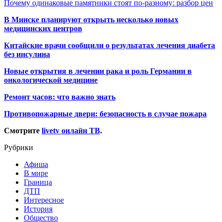
Почему одинаковые памятники стоят по-разному: разбор цен
В Минске планируют открыть несколько новых
медицинских центров
Китайские врачи сообщили о результатах лечения диабета
без инсулина
Новые открытия в лечении рака и роль Германии в
онкологической медицине
Ремонт часов: что важно знать
Противопожарные двери: безопасность в случае пожара
Смотрите
livetv онлайн ТВ
.
Рубрики
Афиша
В мире
Граница
ДТП
Интересное
История
Общество