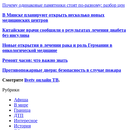
Почему одинаковые памятники стоят по-разному: разбор цен
В Минске планируют открыть несколько новых
медицинских центров
Китайские врачи сообщили о результатах лечения диабета
без инсулина
Новые открытия в лечении рака и роль Германии в
онкологической медицине
Ремонт часов: что важно знать
Противопожарные двери: безопасность в случае пожара
Смотрите
livetv онлайн ТВ
.
Рубрики
Афиша
В мире
Граница
ДТП
Интересное
История