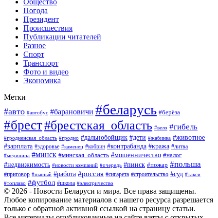
Общество
Погода
Президент
Происшествия
Публикации читателей
Разное
Спорт
Транспорт
Фото и видео
Экономика
Метки
#беларусь
#авто
#барановичи
#берёза
#автобус
#брест
#брестская_область
#гибель
#вело
#дети
#животное
#дальнобойщик
#гродненская_область
#гродно
#жабинка
#кража
#зарплата
#контрабанда
#кобрин
#литва
#здоровье
#каменец
#минск
#мошенничество
#налог
#минская_область
#медицина
#польша
#пинск
#недвижимость
#пожар
#очередь
#новости компаний
#россия
#работа
#суд
#приговор
#пьяный
#сигарета
#строительство
#такси
#футбол
#школа
#топливо
#электричество
© 2026 - Новости Беларуси и мира. Все права защищены.
Любое копирование материалов с нашего ресурса разрешается
только с обратной активной ссылкой на страницу статьи.
Все материалы опубликованные на сайте взяты с открытых