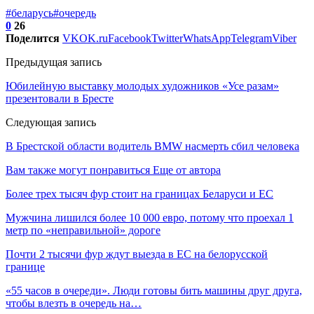
#беларусь
#очередь
0
26
Поделится
VK
OK.ru
Facebook
Twitter
WhatsApp
Telegram
Viber
Предыдущая запись
Юбилейную выставку молодых художников «Усе разам»
презентовали в Бресте
Следующая запись
В Брестской области водитель BMW насмерть сбил человека
Вам также могут понравиться
Еще от автора
Более трех тысяч фур стоит на границах Беларуси и ЕС
Мужчина лишился более 10 000 евро, потому что проехал 1
метр по «неправильной» дороге
Почти 2 тысячи фур ждут выезда в ЕС на белорусской
границе
«55 часов в очереди». Люди готовы бить машины друг друга,
чтобы влезть в очередь на…