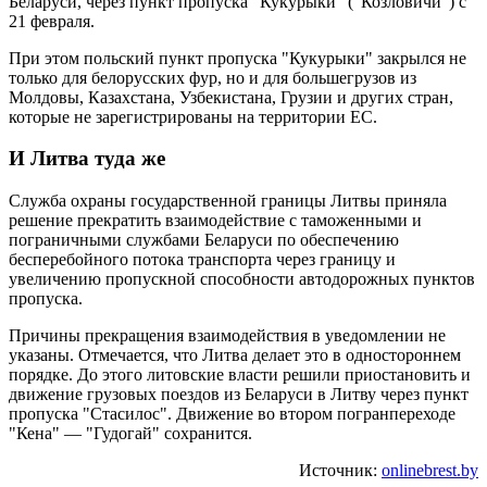
Беларуси, через пункт пропуска "Кукурыки" ("Козловичи") с
21 февраля.
При этом польский пункт пропуска "Кукурыки" закрылся не
только для белорусских фур, но и для большегрузов из
Молдовы, Казахстана, Узбекистана, Грузии и других стран,
которые не зарегистрированы на территории ЕС.
И Литва туда же
Служба охраны государственной границы Литвы приняла
решение прекратить взаимодействие с таможенными и
пограничными службами Беларуси по обеспечению
бесперебойного потока транспорта через границу и
увеличению пропускной способности автодорожных пунктов
пропуска.
Причины прекращения взаимодействия в уведомлении не
указаны. Отмечается, что Литва делает это в одностороннем
порядке. До этого литовские власти решили приостановить и
движение грузовых поездов из Беларуси в Литву через пункт
пропуска "Стасилос". Движение во втором погранпереходе
"Кена" — "Гудогай" сохранится.
Источник:
onlinebrest.by