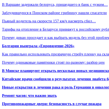
В Варшаве задержали белоруса, пришедшего в банк с чужим…
Заблудившуюся в Пинском районе грибницу нашли спасатели
Пьяный водитель на скорости 157 км/ч насмерть сбил…
Тарифы на отопление в Беларуси привяжут к российскому руб
Почему диван проседает и как выбрать модель без этой пробл
Болгария выиграла «Евровидение-2026»
Как правильно использовать прозрачную стрейч пленку на скл
Почему одинаковые памятники стоят по-разному: разбор цен
В Минске планируют открыть несколько новых медицински
Китайские врачи сообщили о результатах лечения диабета б
Новые открытия в лечении рака и роль Германии в онколо
Ремонт часов: что важно знать
Противопожарные двери: безопасность в случае пожара