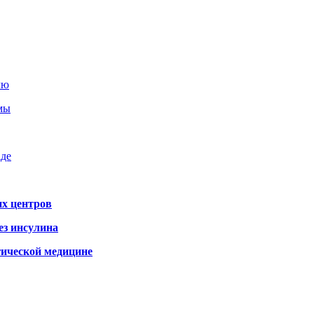
лю
емы
аде
х центров
ез инсулина
гической медицине