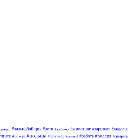
#дети
#животное
#дальнобойщик
#зарплата
гродно
#жабинка
#здоровье
#польша
#россия
пинск
#пожар
#работа
#приговор
#пьяный
#сигарета