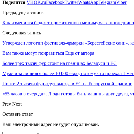
Поделится
VK
OK.ru
Facebook
Twitter
WhatsApp
Telegram
Viber
Предыдущая запись
Как изменился бюджет прожиточного минимума за последние т
Следующая запись
Утвержден логотип фестиваля-ярмарки «Берестейские сани», к
Вам также могут понравиться
Еще от автора
Более трех тысяч фур стоит на границах Беларуси и ЕС
Мужчина лишился более 10 000 евро, потому что проехал 1 ме
Почти 2 тысячи фур ждут выезда в ЕС на белорусской границе
«55 часов в очереди». Люди готовы бить машины друг друга, ч
Prev
Next
Оставьте ответ
Ваш электронный адрес не будет опубликован.