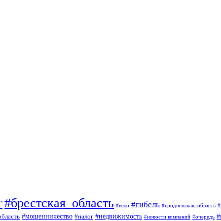
т
#брестская_область
#гибель
#вело
#гродненская_область
#
#
#мошенничество
#налог
#недвижимость
область
#очередь
#новости компаний