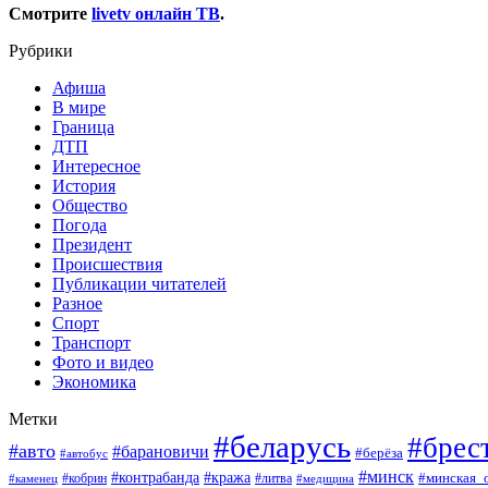
Смотрите
livetv онлайн ТВ
.
Рубрики
Афиша
В мире
Граница
ДТП
Интересное
История
Общество
Погода
Президент
Происшествия
Публикации читателей
Разное
Спорт
Транспорт
Фото и видео
Экономика
Метки
#беларусь
#брес
#авто
#барановичи
#берёза
#автобус
#минск
#кража
#контрабанда
#кобрин
#литва
#минская_
#каменец
#медицина